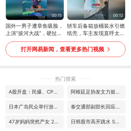
00:15
00:12
国外一男子遭章鱼吸脸，
轿车后备箱放桶装水引燃
上演“拔河大战”，硬扯加
纸壳，车主发现直呼太危
铁棒敲打方才挣脱
险，“拍出来让大家都避
免这个危险”
打开网易新闻，查看更多热门视频
热门搜索
A股开盘：民爆、CPO等概念走强
阿根廷足协发文力挺因凡蒂诺
日本广岛民众举行游行反对政府行径
泰交通部副部长回应中国人遭歧视手势
47岁妈妈突然产女 26岁女儿：很震惊
日韩股市高开跳水 SK海力士下挫转跌