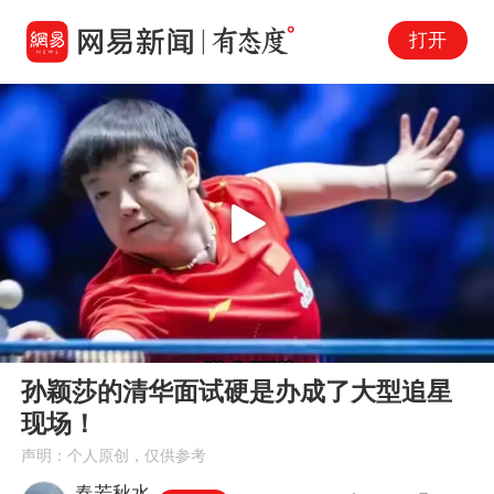
打开
Play
00:00
00:37
En
孙颖莎的清华面试硬是办成了大型追星
fu
现场！
声明：个人原创，仅供参考
春若秋水