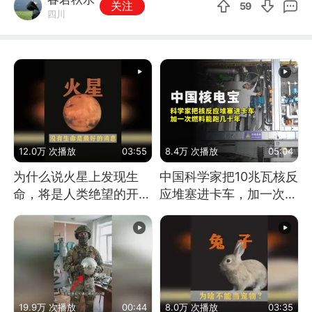
关注
59
四川
12.0万 次播放
03:55
8.4万 次播放
05:04
为什么说火星上发现生
中国科学家把10兆瓦核反
命，将是人类绝望的开
应堆塞进卡车，加一次燃
始？
料能跑几十年
19.9万 次播放
00:44
8.0万 次播放
03:35