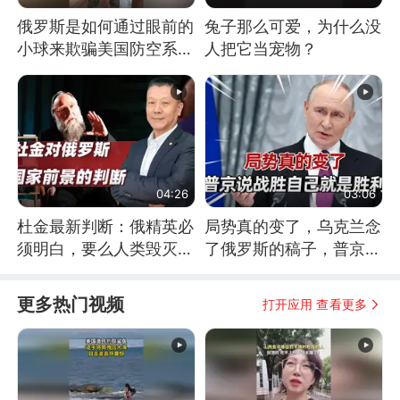
俄罗斯是如何通过眼前的
兔子那么可爱，为什么没
小球来欺骗美国防空系统
人把它当宠物？
的
04:26
03:06
杜金最新判断：俄精英必
局势真的变了，乌克兰念
须明白，要么人类毁灭，
了俄罗斯的稿子，普京说
要么俄毁灭
战胜自己就是胜利
更多热门视频
打开应用 查看更多