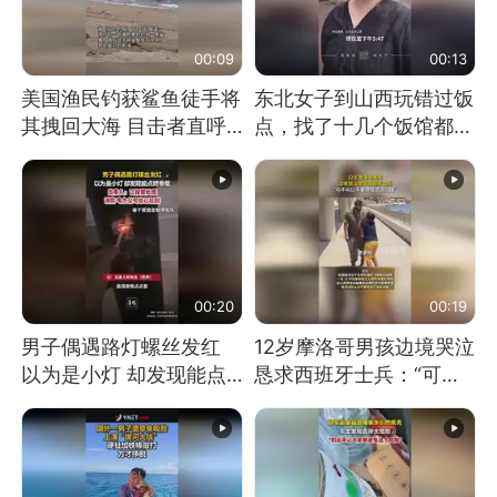
00:09
00:13
美国渔民钓获鲨鱼徒手将
东北女子到山西玩错过饭
其拽回大海 目击者直呼
点，找了十几个饭馆都没
震惊 （视频来源：参考
开门：午休到几点
消息）
00:20
00:19
男子偶遇路灯螺丝发红
12岁摩洛哥男孩边境哭泣
以为是小灯 却发现能点
恳求西班牙士兵：“可不
燃香烟 当事人：已报警
可以不要把我遣返回国”
处理