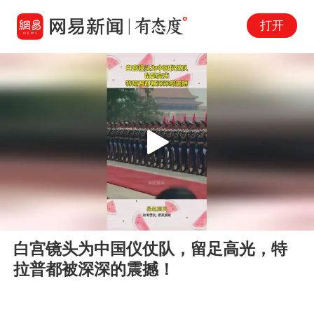
打开
Play
00:00
00:15
En
白宫镜头为中国仪仗队，留足高光，特
fu
拉普都被深深的震撼！