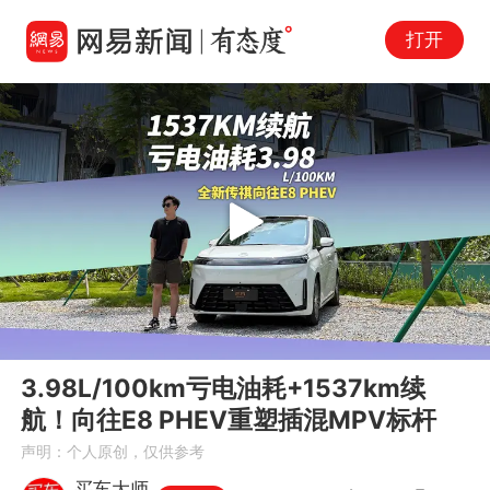
打开
Play
00:00
16:06
En
3.98L/100km亏电油耗+1537km续
fu
航！向往E8 PHEV重塑插混MPV标杆
声明：个人原创，仅供参考
买车大师