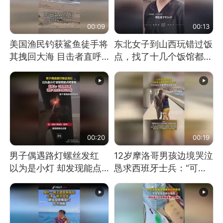
00:09
00:13
美国渔民钓获鲨鱼徒手将
东北女子到山西玩错过饭
其拽回大海 目击者直呼
点，找了十几个饭馆都没
震惊 （视频来源：参考
开门：午休到几点
消息）
00:20
00:19
男子偶遇路灯螺丝发红
12岁摩洛哥男孩边境哭泣
以为是小灯 却发现能点
恳求西班牙士兵：“可不
燃香烟 当事人：已报警
可以不要把我遣返回国”
处理