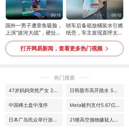
00:15
00:12
国外一男子遭章鱼吸脸，
轿车后备箱放桶装水引燃
上演“拔河大战”，硬扯加
纸壳，车主发现直呼太危
铁棒敲打方才挣脱
险，“拍出来让大家都避
免这个危险”
打开网易新闻，查看更多热门视频
热门搜索
47岁妈妈突然产女 26岁女儿：很震惊
日韩股市高开跳水 SK海力士下挫转跌
中国稀土盘中涨停
Meta被判支付5.67亿美元
日本广岛民众举行游行反对政府行径
21楼高空抛物嫌疑人被拘留