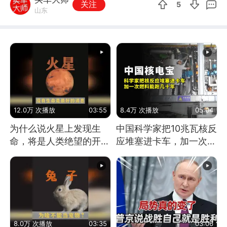
关注
5
山东
12.0万 次播放
03:55
8.4万 次播放
05:04
为什么说火星上发现生
中国科学家把10兆瓦核反
命，将是人类绝望的开
应堆塞进卡车，加一次燃
始？
料能跑几十年
8.0万 次播放
03:35
03:06