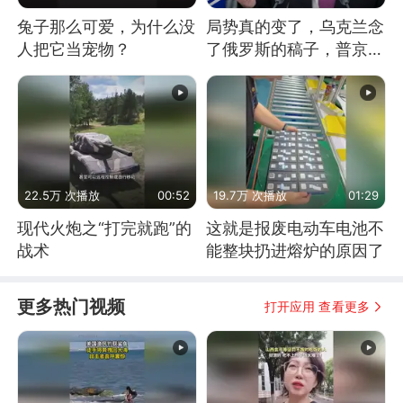
兔子那么可爱，为什么没
局势真的变了，乌克兰念
人把它当宠物？
了俄罗斯的稿子，普京说
战胜自己就是胜利
22.5万 次播放
00:52
19.7万 次播放
01:29
现代火炮之“打完就跑”的
这就是报废电动车电池不
战术
能整块扔进熔炉的原因了
更多热门视频
打开应用 查看更多