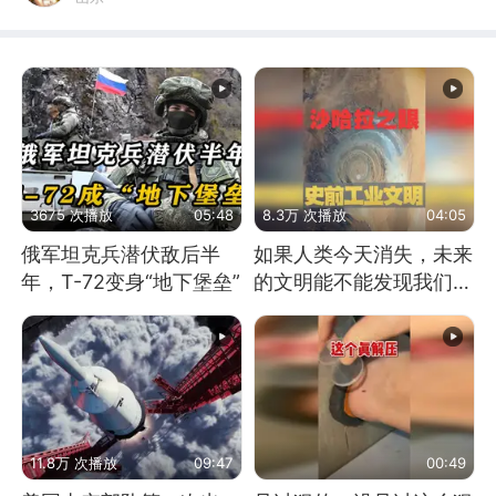
3675 次播放
05:48
8.3万 次播放
04:05
俄军坦克兵潜伏敌后半
如果人类今天消失，未来
年，T-72变身“地下堡垒”
的文明能不能发现我们存
在过？
11.8万 次播放
09:47
00:49