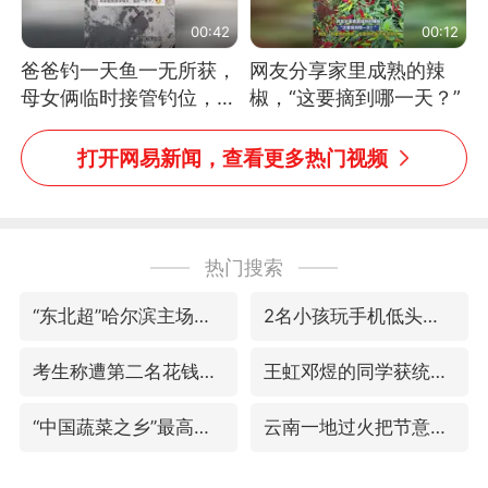
00:42
00:12
爸爸钓一天鱼一无所获，
网友分享家里成熟的辣
母女俩临时接管钓位，用
椒，“这要摘到哪一天？”
玩具鱼竿钓上大鱼
打开网易新闻，查看更多热门视频
热门搜索
“东北超”哈尔滨主场收官战小贴士
2名小孩玩手机低头幅度近乎折叠
考生称遭第二名花钱劝退 当地再通报
王虹邓煜的同学获统计学界诺贝尔奖
“中国蔬菜之乡”最高温达41.8℃
云南一地过火把节意外灼伤16人