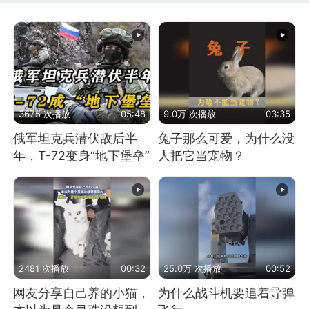
3675 次播放
05:48
9.0万 次播放
03:35
俄军坦克兵潜伏敌后半
兔子那么可爱，为什么没
年，T-72变身“地下堡垒”
人把它当宠物？
2481 次播放
00:32
25.0万 次播放
00:52
网友分享自己养的小猫，
为什么战斗机要追着导弹