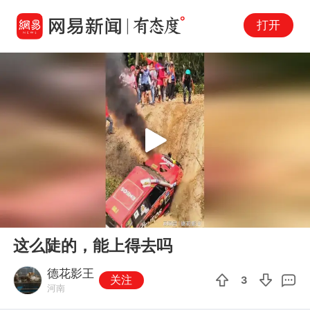
打开
Play
00:00
00:21
En
这么陡的，能上得去吗
fu
德花影王
关注
3
河南