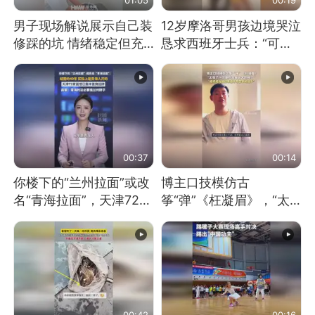
男子现场解说展示自己装
12岁摩洛哥男孩边境哭泣
修踩的坑 情绪稳定但充
恳求西班牙士兵：“可不
满无奈 每处都有精心设
可以不要把我遣返回国”
计 但每处都有瑕疵 网
友：一开始我没笑 但看
到洗手盆我没绷住
00:37
00:14
你楼下的“兰州拉面”或改
博主口技模仿古
名“青海拉面”，天津72家
筝“弹”《枉凝眉》，“太
面馆已集体更换招牌
像了～你是吃古筝长大的
吗？”“或将成为首位考级
不带古筝的选手。”（来
源：新华每日电讯）
00:42
00:16