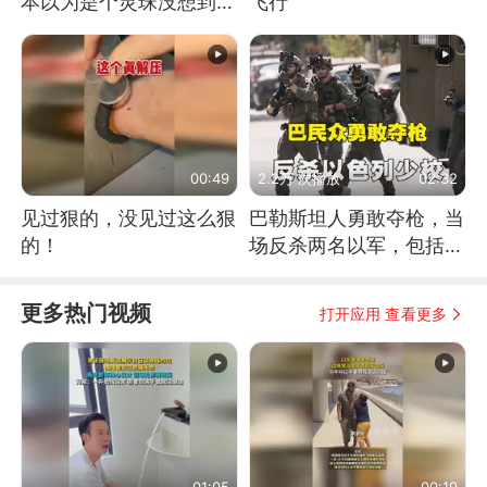
本以为是个灵珠没想到是
飞行
魔丸
00:49
2.2万 次播放
02:32
见过狠的，没见过这么狠
巴勒斯坦人勇敢夺枪，当
的！
场反杀两名以军，包括一
名少校
更多热门视频
打开应用 查看更多
01:05
00:19