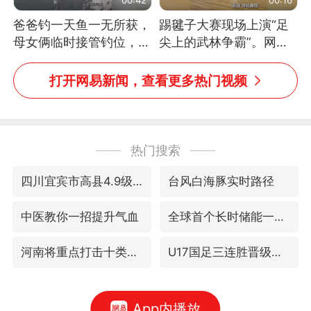
爸爸钓一天鱼一无所获，
踢毽子大赛现场上演“足
母女俩临时接管钓位，用
尖上的武林争霸”。网
玩具鱼竿钓上大鱼
友：这哪是踢毽子，分明
是武侠片现场！#睡个好
打开网易新闻，查看更多热门视频
觉
热门搜索
四川宜宾市高县4.9级地震致1人死亡
台风白海豚实时路径
中医教你一招提升气血
全球首个长时储能一体化产业园量产
河南将重点打击十类新型黑恶犯罪
U17国足三连胜晋级明日之星半决赛
App内播放