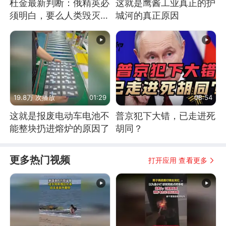
杜金最新判断：俄精英必
这就是鹰酱工业真正的护
须明白，要么人类毁灭，
城河的真正原因
要么俄毁灭
19.8万 次播放
01:29
08:54
这就是报废电动车电池不
普京犯下大错，已走进死
能整块扔进熔炉的原因了
胡同？
更多热门视频
打开应用 查看更多