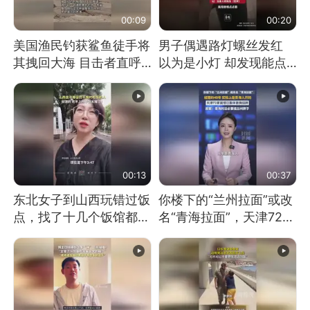
00:09
00:20
美国渔民钓获鲨鱼徒手将
男子偶遇路灯螺丝发红
其拽回大海 目击者直呼
以为是小灯 却发现能点
震惊 （视频来源：参考
燃香烟 当事人：已报警
消息）
处理
00:13
00:37
东北女子到山西玩错过饭
你楼下的“兰州拉面”或改
点，找了十几个饭馆都没
名“青海拉面”，天津72家
开门：午休到几点
面馆已集体更换招牌