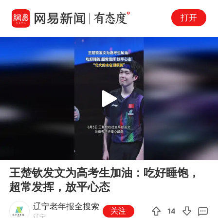
打开
Play
00:00
00:17
En
王楚钦发文为高考生加油：吃好睡饱，
fu
超常发挥，放平心态
辽宁老年报全搜索
关注
14
辽宁