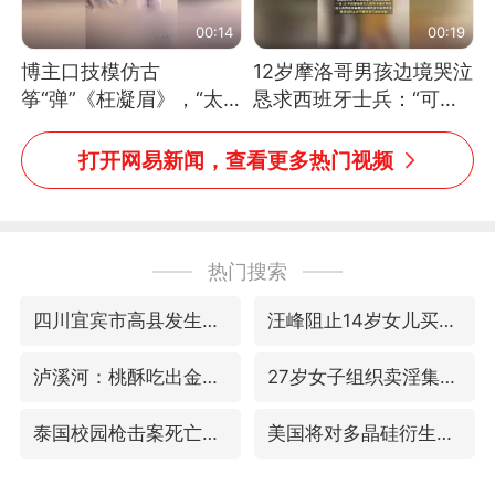
00:14
00:19
博主口技模仿古
12岁摩洛哥男孩边境哭泣
筝“弹”《枉凝眉》，“太
恳求西班牙士兵：“可不
像了～你是吃古筝长大的
可以不要把我遣返回国”
吗？”“或将成为首位考级
打开网易新闻，查看更多热门视频
不带古筝的选手。”（来
源：新华每日电讯）
热门搜索
四川宜宾市高县发生4.9级地震
汪峰阻止14岁女儿买大牌
泸溪河：桃酥吃出金属牙冠视频不实
27岁女子组织卖淫集团被悬赏通缉
泰国校园枪击案死亡人数升至7人
美国将对多晶硅衍生品加征15%关税