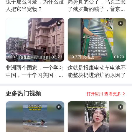
兔子那么可爱，为什么没
局势真的变了，乌克兰念
人把它当宠物？
了俄罗斯的稿子，普京说
战胜自己就是胜利
9003 次播放
03:23
19.7万 次播放
01:29
非洲两个国家，一个学习
这就是报废电动车电池不
中国，一个学习美国，结
能整块扔进熔炉的原因了
果怎么样了？
更多热门视频
打开应用 查看更多