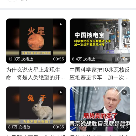
12.0万 次播放
03:55
8.4万 次播放
05:04
为什么说火星上发现生
中国科学家把10兆瓦核反
命，将是人类绝望的开
应堆塞进卡车，加一次燃
始？
料能跑几十年
8.1万 次播放
03:35
03:06