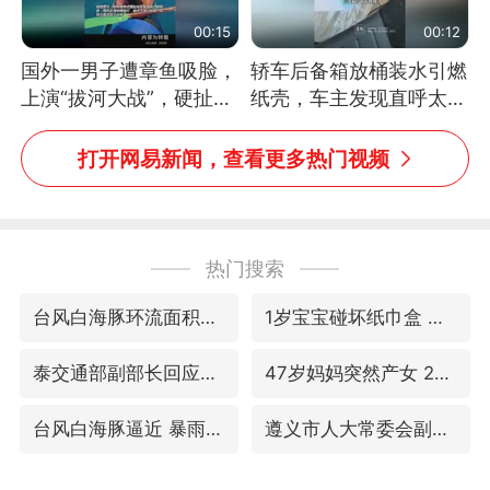
00:15
00:12
国外一男子遭章鱼吸脸，
轿车后备箱放桶装水引燃
上演“拔河大战”，硬扯加
纸壳，车主发现直呼太危
铁棒敲打方才挣脱
险，“拍出来让大家都避
免这个危险”
打开网易新闻，查看更多热门视频
热门搜索
台风白海豚环流面积近似13个浙江
1岁宝宝碰坏纸巾盒 宝妈被索赔924元
泰交通部副部长回应中国游客遭歧视
47岁妈妈突然产女 26岁女儿：很震惊
台风白海豚逼近 暴雨大暴雨来袭
遵义市人大常委会副主任刘东明被查