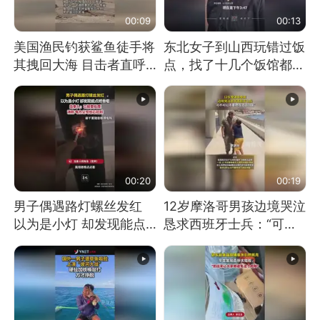
00:09
00:13
美国渔民钓获鲨鱼徒手将
东北女子到山西玩错过饭
其拽回大海 目击者直呼
点，找了十几个饭馆都没
震惊 （视频来源：参考
开门：午休到几点
消息）
00:20
00:19
男子偶遇路灯螺丝发红
12岁摩洛哥男孩边境哭泣
以为是小灯 却发现能点
恳求西班牙士兵：“可不
燃香烟 当事人：已报警
可以不要把我遣返回国”
处理