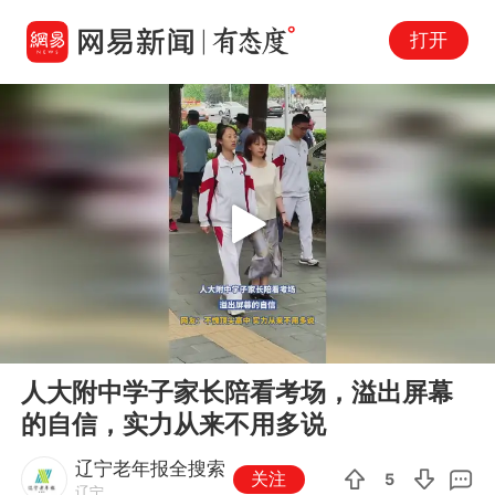
打开
Play
00:00
00:16
En
人大附中学子家长陪看考场，溢出屏幕
fu
的自信，实力从来不用多说
辽宁老年报全搜索
关注
5
辽宁