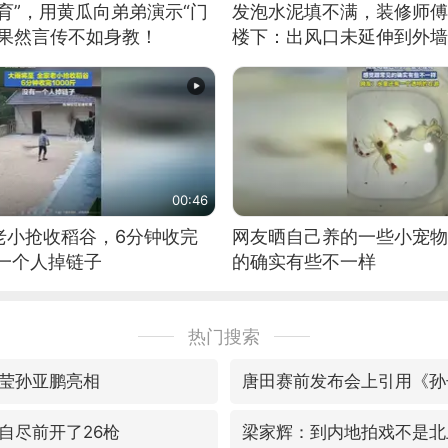
育”，用黄瓜向弟弟演示“门
发泡水泥填不满，装修师傅
：果然言传不如身教！
楼下：出风口未延伸到外墙
00:46
老小抢收稻谷，6分钟收完
网友晒自己养的一些小宠物
有一个人掉链子
的确实有些不一样
热门搜索
莹孙亚鹏亮相
唐田赛前发布会上引用《孙
自尽前开了26枪
梁家辉：到内地拍戏不是北