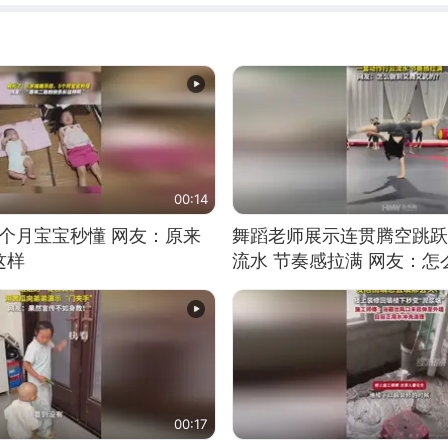
00:14
5个月宝宝秒懂 网友：原来
舞蹈老师展示连贯腾空跳跃
这样
流水 节奏感拉满 网友：
的？
00:17