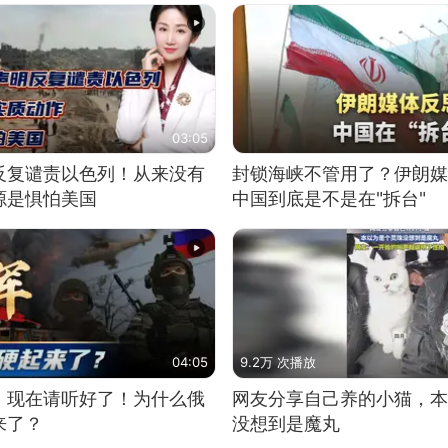
03:05
反复谴责以色列！从来没有
封锁海峡不管用了？伊朗媒
源是惧怕美国
中国到底是不是在"拆台"
04:05
9.2万 次播放
，现在请听好了！为什么俄
网友分享自己养的小猫，本
来了？
没想到是魔丸