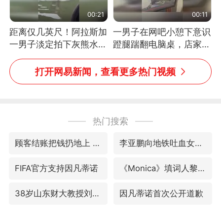
00:21
00:11
距离仅几英尺！阿拉斯加
一男子在网吧小憩下意识
一男子淡定拍下灰熊水中
蹬腿踹翻电脑桌，店家3
捕食鲑鱼全程
台显示器与机械臂损坏
打开网易新闻，查看更多热门视频
热门搜索
顾客结账把钱扔地上 服务员霸气扔回
李亚鹏向地铁吐血女孩捐99999元
FIFA官方支持因凡蒂诺
《Monica》填词人黎彼得去世
38岁山东财大教授刘海明逝世
因凡蒂诺首次公开道歉