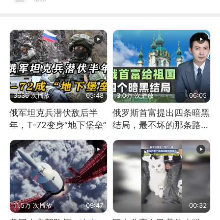
3636 次播放
05:48
3.0万 次播放
06:05
俄军坦克兵潜伏敌后半
俄罗斯首富提出四条暗黑
年，T-72变身“地下堡垒”
结局，最不坏的那条路是
通向东方
11.5万 次播放
09:47
00:32