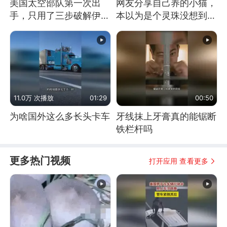
美国太空部队第一次出
网友分享自己养的小猫，
手，只用了三步破解伊朗
本以为是个灵珠没想到是
防空
魔丸
11.0万 次播放
01:29
00:50
为啥国外这么多长头卡车
牙线抹上牙膏真的能锯断
铁栏杆吗
更多热门视频
打开应用 查看更多