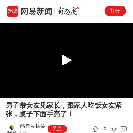
打开
Play
00:00
00:10
En
男子带女友见家长，跟家人吃饭女友紧
fu
张，桌子下面手亮了！
酷奇爱搞笑
关注
5
山东