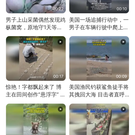
00:22
00:10
男子上山采菌偶然发现鸡
美国一场追捕行动中，一
枞菌窝，原地守1天等它
男子在车辆行驶中爬上车
长大：挖了140多朵
顶跳舞。（新京报）
00:17
00:09
惊艳！字都飘起来了 博
美国渔民钓获鲨鱼徒手将
主在田间创作“悬浮字” 网
其拽回大海 目击者直呼
友：真·裸眼3D！
震惊 （视频来源：参考
消息）