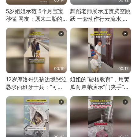
5岁姐姐示范 5个月宝宝
舞蹈老师展示连贯腾空跳
秒懂 网友：原来二胎的
跃 一套动作行云流水 节
快乐长这样
奏感拉满 网友：怎么做
到又舞又武的？
00:19
00:17
12岁摩洛哥男孩边境哭泣
姐姐的“硬核教育”，用黄
恳求西班牙士兵：“可不
瓜向弟弟演示“门夹手”，
可以不要把我遣返回国”
网友：果然言传不如身
教！
00:42
00:36