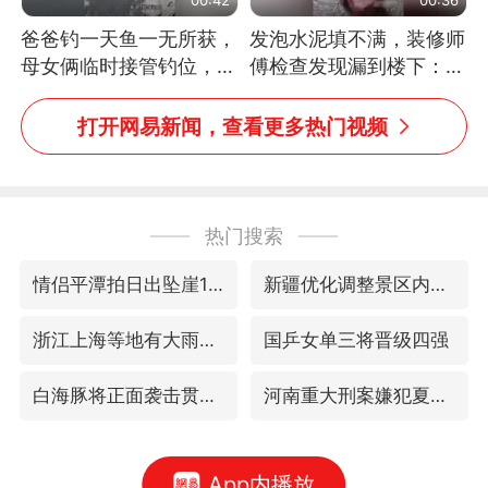
爸爸钓一天鱼一无所获，
发泡水泥填不满，装修师
母女俩临时接管钓位，用
傅检查发现漏到楼下：出
玩具鱼竿钓上大鱼
风口未延伸到外墙
打开网易新闻，查看更多热门视频
热门搜索
情侣平潭拍日出坠崖1死1伤
新疆优化调整景区内自驾服务费
浙江上海等地有大雨或暴雨
国乒女单三将晋级四强
白海豚将正面袭击贯穿浙江
河南重大刑案嫌犯夏某钢落网
App内播放