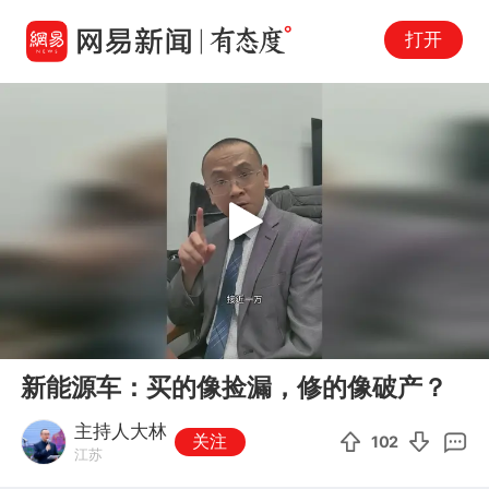
打开
Play
00:00
03:33
En
新能源车：买的像捡漏，修的像破产？
fu
主持人大林
关注
102
江苏