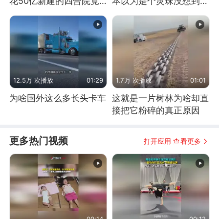
花50亿新建的四合院竟
本以为是个灵珠没想到是
没人住，发生了啥
魔丸
12.5万 次播放
01:29
1.7万 次播放
01:01
为啥国外这么多长头卡车
这就是一片树林为啥却直
接把它粉碎的真正原因
更多热门视频
打开应用 查看更多
00:14
00:12