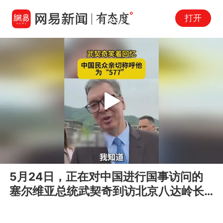
打开
Play
00:00
00:22
En
5月24日，正在对中国进行国事访问的
fu
塞尔维亚总统武契奇到访北京八达岭长
城。在长城上接受媒体采访时，武...