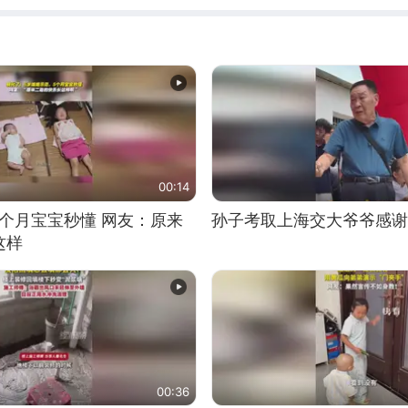
00:14
5个月宝宝秒懂 网友：原来
孙子考取上海交大爷爷感谢
这样
00:36