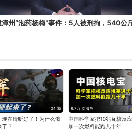
漳州“泡药杨梅”事件：5人被刑拘，540公
04:05
8.7万 次播放
，现在请听好了！为什么俄
中国科学家把10兆瓦核反
来了？
加一次燃料能跑几十年