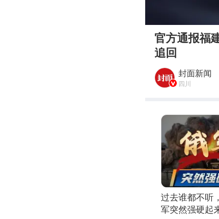
00:00
官方通报福建
追回
封面新闻
四川
过去谁都不听
军突然强硬起