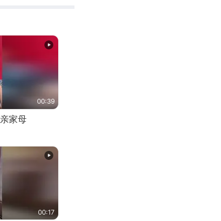
00:39
亲家母
00:17