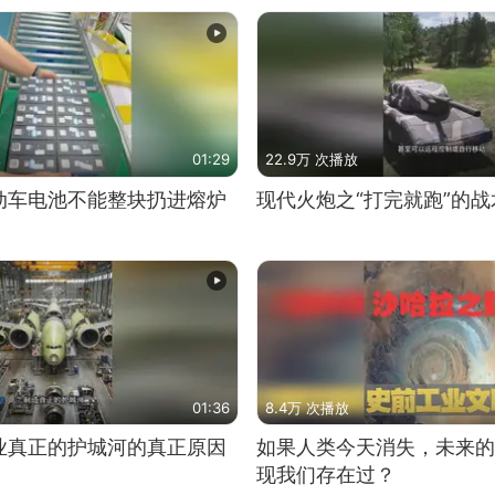
01:29
22.9万 次播放
动车电池不能整块扔进熔炉
现代火炮之“打完就跑”的战
01:36
8.4万 次播放
业真正的护城河的真正原因
如果人类今天消失，未来的
现我们存在过？