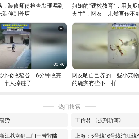
满，装修师傅检查发现漏到
姐姐的“硬核教育”，用黄瓜
未延伸到外墙
夹手”，网友：果然言传不
00:46
老小抢收稻谷，6分钟收完
网友晒自己养的一些小宠物
有一个人掉链子
的确实有些不一样
热门搜索
潜势
王传君 《披荆斩棘》
浙江苍南到三门一带登陆
上海：5号线16号线浦江线