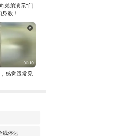
向弟弟演示“门
如身教！
00:10
，感觉跟常见
全线停运