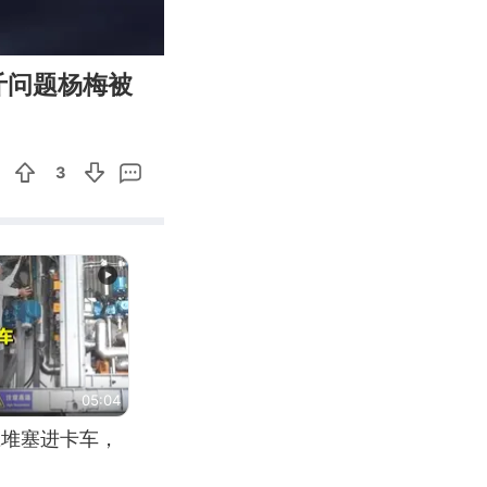
00:43
Enter
斤问题杨梅被
fullscreen
3
05:04
应堆塞进卡车，