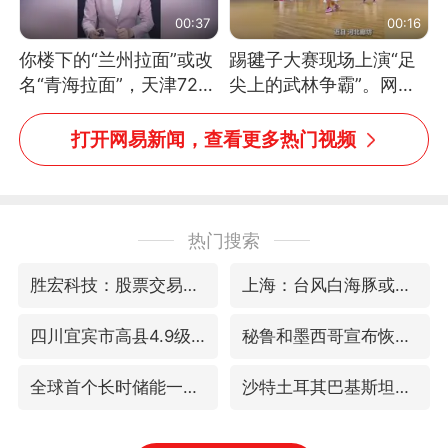
00:37
00:16
你楼下的“兰州拉面”或改
踢毽子大赛现场上演“足
名“青海拉面”，天津72家
尖上的武林争霸”。网
面馆已集体更换招牌
友：这哪是踢毽子，分明
是武侠片现场！#睡个好
打开网易新闻，查看更多热门视频
觉
热门搜索
胜宏科技：股票交易异常波动
上海：台风白海豚或将带来龙卷风
四川宜宾市高县4.9级地震致1人死亡
秘鲁和墨西哥宣布恢复外交关系
全球首个长时储能一体化产业园量产
沙特土耳其巴基斯坦签署共同防务协议