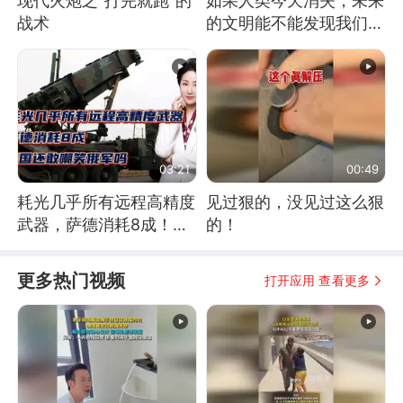
现代火炮之“打完就跑”的
如果人类今天消失，未来
战术
的文明能不能发现我们存
在过？
03:21
00:49
耗光几乎所有远程高精度
见过狠的，没见过这么狠
武器，萨德消耗8成！美
的！
国还敢嘲笑俄军吗
更多热门视频
打开应用 查看更多