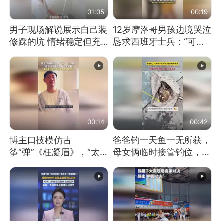
01:05
00:19
男子现场解说展示自己装
12岁摩洛哥男孩边境哭泣
修踩的坑 情绪稳定但充
恳求西班牙士兵：“可不
满无奈 每处都有精心设
可以不要把我遣返回国”
计 但每处都有瑕疵 网
友：一开始我没笑 但看
到洗手盆我没绷住
00:14
00:42
博主口技模仿古
爸爸钓一天鱼一无所获，
筝“弹”《枉凝眉》，“太
母女俩临时接管钓位，用
像了～你是吃古筝长大的
玩具鱼竿钓上大鱼
吗？”“或将成为首位考级
不带古筝的选手。”（来
源：新华每日电讯）