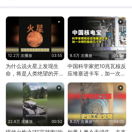
12.2万 次播放
03:55
8.5万 次播放
05:04
为什么说火星上发现生
中国科学家把10兆瓦核反
命，将是人类绝望的开
应堆塞进卡车，加一次燃
始？
料能跑几十年
22.6万 次播放
00:52
8.3万 次播放
04:05