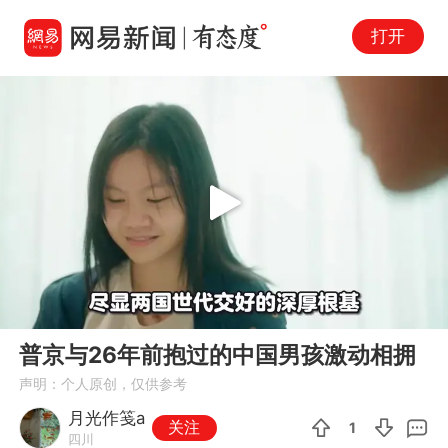
打开
Play
00:00
00:52
En
普京与26年前抱过的中国男孩激动相拥
fu
声明：个人原创，仅供参考
月光作笺a
关注
1
四川