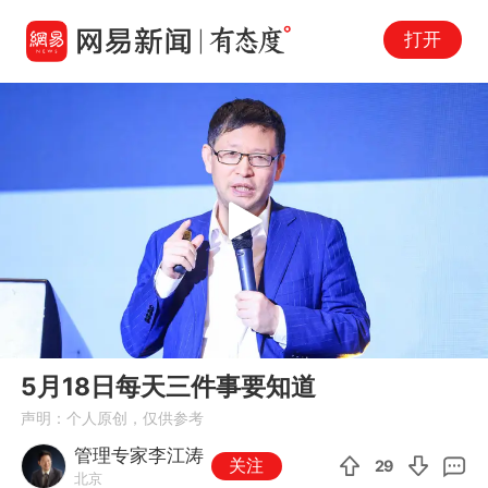
打开
Play
00:00
02:36
En
5月18日每天三件事要知道
fu
声明：个人原创，仅供参考
管理专家李江涛
关注
29
北京