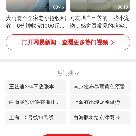
00:46
00:10
大雨将至全家老小抢收稻
网友晒自己养的一些小宠
谷，6分钟收完1000斤，
物，感觉跟常见的确实有
没有一个人掉链子
些不一样
打开网易新闻，查看更多热门视频
热门搜索
王艺迪2-4不敌张本美和止步4强
南京发布暴雨黄色预警
白海豚预计将在浙江苍南到三门一带登陆
上海有出现龙卷潜势
上海：5号线16号线浦江线全线停运
白海豚将给京津冀带来大暴雨