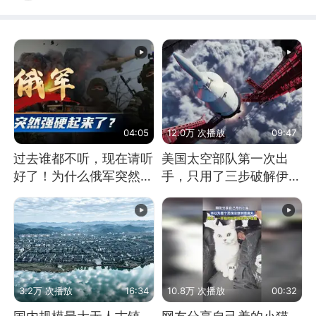
04:05
12.0万 次播放
09:47
过去谁都不听，现在请听
美国太空部队第一次出
好了！为什么俄军突然强
手，只用了三步破解伊朗
硬起来了？
防空
3.2万 次播放
16:34
10.8万 次播放
00:32