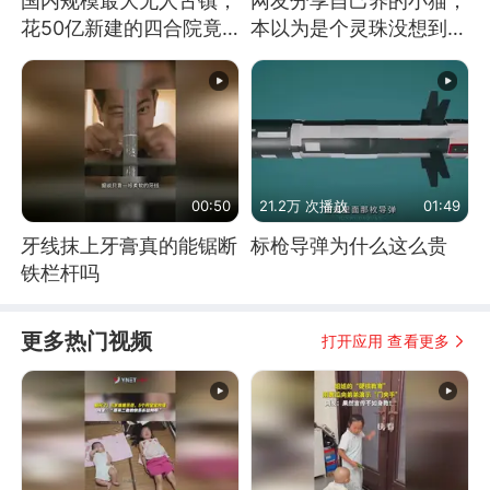
国内规模最大无人古镇，
网友分享自己养的小猫，
花50亿新建的四合院竟
本以为是个灵珠没想到是
没人住，发生了啥
魔丸
00:50
21.2万 次播放
01:49
牙线抹上牙膏真的能锯断
标枪导弹为什么这么贵
铁栏杆吗
更多热门视频
打开应用 查看更多