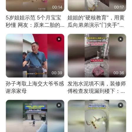
00:14
00:17
5岁姐姐示范 5个月宝宝
姐姐的“硬核教育”，用黄
秒懂 网友：原来二胎的
瓜向弟弟演示“门夹手”，
快乐长这样
网友：果然言传不如身
教！
00:39
00:36
孙子考取上海交大爷爷感
发泡水泥填不满，装修师
谢亲家母
傅检查发现漏到楼下：出
风口未延伸到外墙