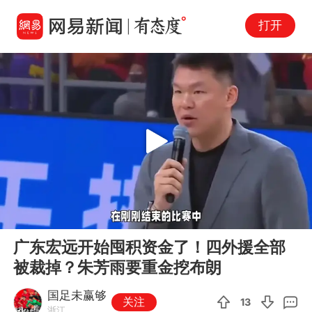
打开
Play
00:00
02:52
En
广东宏远开始囤积资金了！四外援全部
fu
被裁掉？朱芳雨要重金挖布朗
国足未赢够
关注
13
浙江