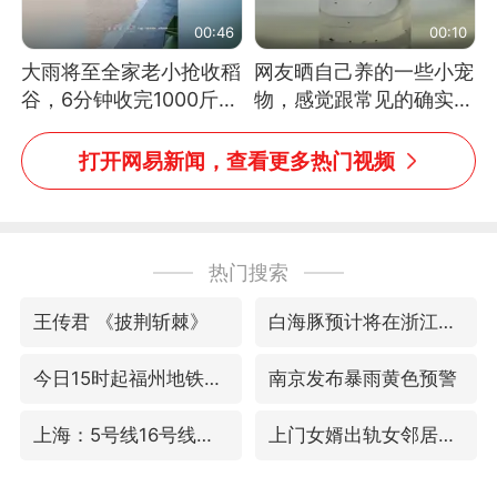
00:46
00:10
大雨将至全家老小抢收稻
网友晒自己养的一些小宠
谷，6分钟收完1000斤，
物，感觉跟常见的确实有
没有一个人掉链子
些不一样
打开网易新闻，查看更多热门视频
热门搜索
王传君 《披荆斩棘》
白海豚预计将在浙江苍南到三门一带登陆
今日15时起福州地铁高架区段停运
南京发布暴雨黄色预警
上海：5号线16号线浦江线全线停运
上门女婿出轨女邻居多年被判重婚罪