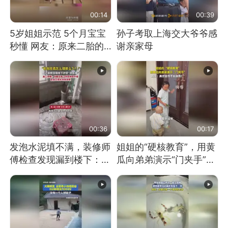
00:14
00:39
5岁姐姐示范 5个月宝宝
孙子考取上海交大爷爷感
秒懂 网友：原来二胎的
谢亲家母
快乐长这样
00:36
00:17
发泡水泥填不满，装修师
姐姐的“硬核教育”，用黄
傅检查发现漏到楼下：出
瓜向弟弟演示“门夹手”，
风口未延伸到外墙
网友：果然言传不如身
教！