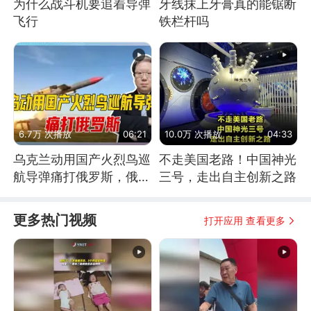
为什么战斗机要追着导弹
牙线抹上牙膏真的能锯断
飞行
铁栏杆吗
6.7万 次播放
06:21
10.0万 次播放
04:33
乌克兰动用国产火烈鸟巡
不走美国老路！中国神光
航导弹痛打俄罗斯，俄军
三号，走出自主创新之路
为什么没能拦截？
更多热门视频
打开应用 查看更多