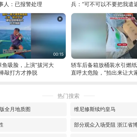
当事人：已报警处理
兵：“可不可以不要把我遣返
00:15
章鱼吸脸，上演“拔河大
轿车后备箱放桶装水引燃纸
铁棒敲打方才挣脱
直呼太危险，“拍出来让大
险”
热门搜索
版全月地质图
维尼修斯续约皇马
胜
部分观众入场受阻 浙江省