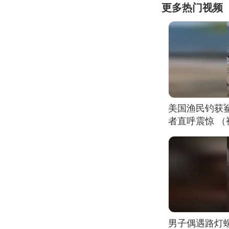
更多热门视频
美国渔民钓获
者直呼震惊 
男子偶遇路灯螺