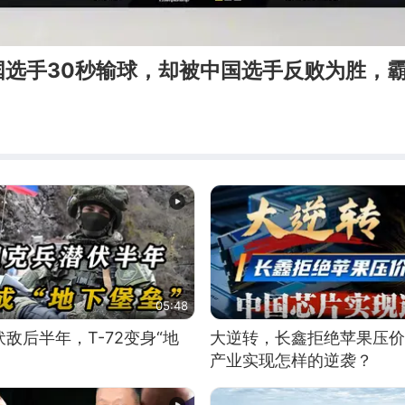
国选手30秒输球，却被中国选手反败为胜，
05:48
敌后半年，T-72变身“地
大逆转，长鑫拒绝苹果压价
产业实现怎样的逆袭？