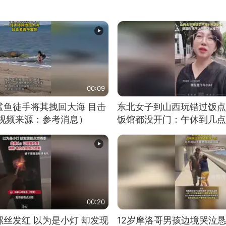
00:09
鲨鱼徒手将其拽回大海 目击
东北女子到山西玩错过饭点
（视频来源：参考消息）
饭馆都没开门：午休到几点
00:20
丝发红 以为是小灯 却发现
12岁摩洛哥男孩边境哭泣