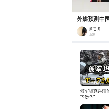
00:00
外媒预测中
普灵凡
山东
3642 次播放
俄军坦克兵潜伏
下堡垒”