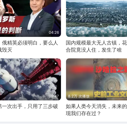
04:26
1.8万 次播放
：俄精英必须明白，要么人
国内规模最大无人古镇，花
俄毁灭
合院竟没人住，发生了啥
09:47
8.2万 次播放
第一次出手，只用了三步破
如果人类今天消失，未来的
现我们存在过？