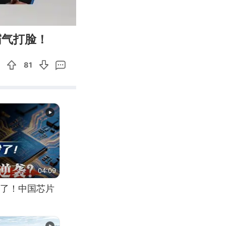
12:54
Enter
霸气打脸！
fullscreen
81
04:09
了！中国芯片