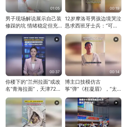
01:05
00:19
男子现场解说展示自己装
12岁摩洛哥男孩边境哭泣
修踩的坑 情绪稳定但充
恳求西班牙士兵：“可不
满无奈 每处都有精心设
可以不要把我遣返回国”
计 但每处都有瑕疵 网
友：一开始我没笑 但看
到洗手盆我没绷住
00:37
00:14
你楼下的“兰州拉面”或改
博主口技模仿古
名“青海拉面”，天津72家
筝“弹”《枉凝眉》，“太
面馆已集体更换招牌
像了～你是吃古筝长大的
吗？”“或将成为首位考级
不带古筝的选手。”（来
源：新华每日电讯）