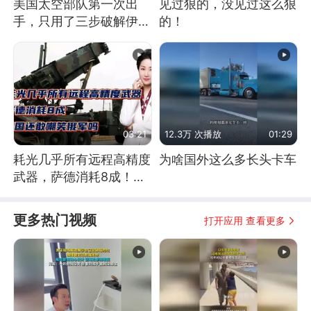
美国太空部队第一次出
见过狠的，没见过这么狠
手，只用了三步破解伊朗
的！
防空
03:21
12.3万 次播放
01:29
耗光几乎所有远程高精度
为啥国外这么多长头卡车
武器，萨德消耗8成！美
国还敢嘲笑俄军吗
更多热门视频
打开应用 查看更多