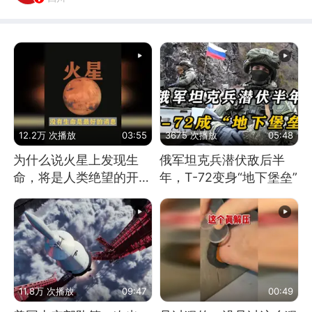
12.2万 次播放
03:55
3675 次播放
05:48
为什么说火星上发现生
俄军坦克兵潜伏敌后半
命，将是人类绝望的开
年，T-72变身“地下堡垒”
始？
11.8万 次播放
09:47
00:49