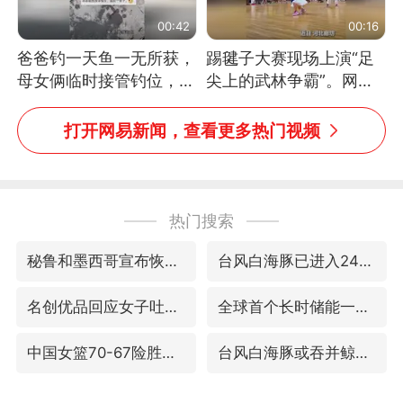
00:42
00:16
爸爸钓一天鱼一无所获，
踢毽子大赛现场上演“足
母女俩临时接管钓位，用
尖上的武林争霸”。网
玩具鱼竿钓上大鱼
友：这哪是踢毽子，分明
是武侠片现场！#睡个好
打开网易新闻，查看更多热门视频
觉
热门搜索
秘鲁和墨西哥宣布恢复外交关系
台风白海豚已进入24小时警戒线
名创优品回应女子吐槽内裤质量差
全球首个长时储能一体化产业园量产
中国女篮70-67险胜尼日利亚女篮
台风白海豚或吞并鲸鱼 登陆地点更新