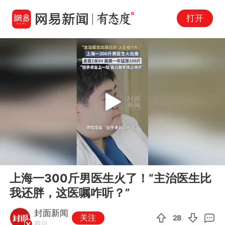
打开
Play
00:00
00:34
En
上海一300斤男医生火了！“主治医生比
fu
我还胖，这医嘱咋听？”
封面新闻
关注
28
四川