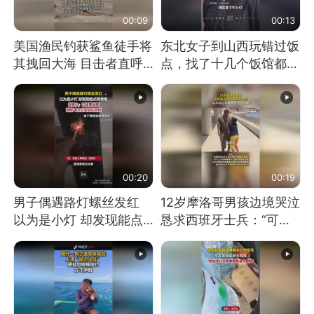
00:09
00:13
美国渔民钓获鲨鱼徒手将
东北女子到山西玩错过饭
其拽回大海 目击者直呼
点，找了十几个饭馆都没
震惊 （视频来源：参考
开门：午休到几点
消息）
00:20
00:19
男子偶遇路灯螺丝发红
12岁摩洛哥男孩边境哭泣
以为是小灯 却发现能点
恳求西班牙士兵：“可不
燃香烟 当事人：已报警
可以不要把我遣返回国”
处理