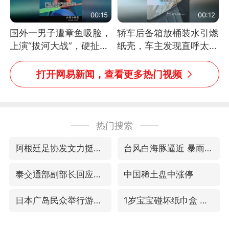
00:15
00:12
国外一男子遭章鱼吸脸，
轿车后备箱放桶装水引燃
上演“拔河大战”，硬扯加
纸壳，车主发现直呼太危
铁棒敲打方才挣脱
险，“拍出来让大家都避
免这个危险”
打开网易新闻，查看更多热门视频
热门搜索
阿根廷足协发文力挺因凡蒂诺
台风白海豚逼近 暴雨大暴雨来袭
泰交通部副部长回应中国人遭歧视手势
中国稀土盘中涨停
日本广岛民众举行游行反对政府行径
1岁宝宝碰坏纸巾盒 宝妈被索赔924元