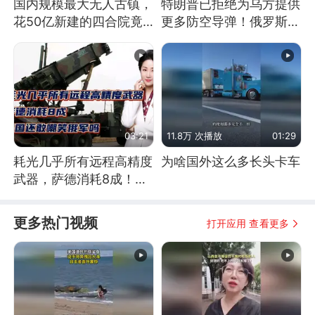
国内规模最大无人古镇，
特朗普已拒绝为乌方提供
花50亿新建的四合院竟
更多防空导弹！俄罗斯抓
没人住，发生了啥
住窗口期猛炸基辅
03:21
11.8万 次播放
01:29
耗光几乎所有远程高精度
为啥国外这么多长头卡车
武器，萨德消耗8成！美
国还敢嘲笑俄军吗
更多热门视频
打开应用 查看更多