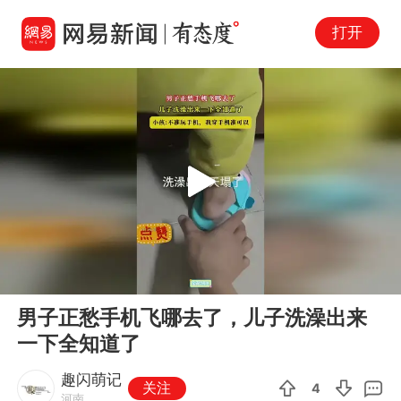
打开
Play
00:00
00:12
En
男子正愁手机飞哪去了，儿子洗澡出来
fu
一下全知道了
趣闪萌记
关注
4
河南