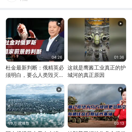
04:26
01:36
杜金最新判断：俄精英必
这就是鹰酱工业真正的护
须明白，要么人类毁灭，
城河的真正原因
要么俄毁灭
1.9万 次播放
16:34
03:13