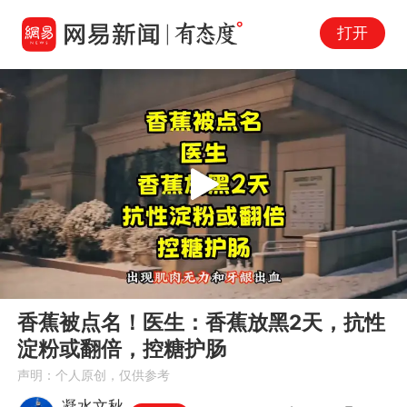
打开
Play
00:00
06:27
En
香蕉被点名！医生：香蕉放黑2天，抗性
fu
淀粉或翻倍，控糖护肠
声明：个人原创，仅供参考
凝水文秋