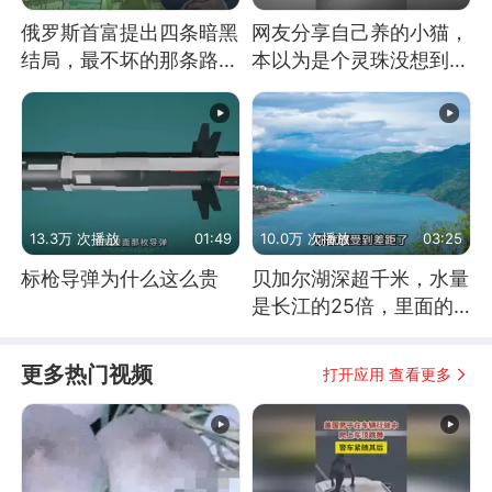
俄罗斯首富提出四条暗黑
网友分享自己养的小猫，
结局，最不坏的那条路是
本以为是个灵珠没想到是
通向东方
魔丸
13.3万 次播放
01:49
10.0万 次播放
03:25
标枪导弹为什么这么贵
贝加尔湖深超千米，水量
是长江的25倍，里面的
鱼究竟有多大？
更多热门视频
打开应用 查看更多