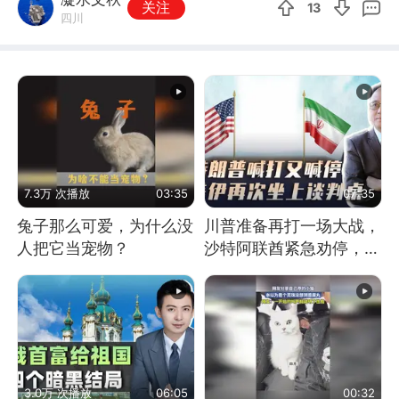
关注
13
四川
7.3万 次播放
03:35
07:35
兔子那么可爱，为什么没
川普准备再打一场大战，
人把它当宠物？
沙特阿联酋紧急劝停，美
伊开启新一轮谈判
3.0万 次播放
06:05
00:32