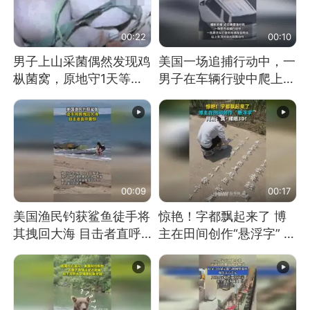
00:22
00:10
男子上山采菌偶然发现鸡
美国一场追捕行动中，一
枞菌窝，原地守1天等它
男子在车辆行驶中爬上车
长大：挖了140多朵
顶跳舞。（新京报）
00:09
00:17
美国渔民钓获鲨鱼徒手将
惊艳！字都飘起来了 博
其拽回大海 目击者直呼
主在田间创作“悬浮字” 网
震惊 （视频来源：参考
友：真·裸眼3D！
消息）