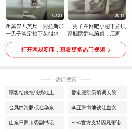
00:21
00:11
距离仅几英尺！阿拉斯加
一男子在网吧小憩下意识
一男子淡定拍下灰熊水中
蹬腿踹翻电脑桌，店家3
捕食鲑鱼全程
台显示器与机械臂损坏
打开网易新闻，查看更多热门视频
热门搜索
顾客结账把钱扔地上 服务员霸气扔回
香港殿堂级填词人黎彼得因病离世 终年76岁
台风白海豚或在华东沿海登陆
李亚鹏向地铁吐血女孩捐99999元
山东日照市委副书记王峰被查
FIFA官方支持因凡蒂诺