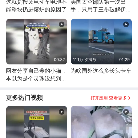
这就是报废电动车电池不
美国太空部队第一次出
能整块扔进熔炉的原因了
手，只用了三步破解伊朗
防空
00:32
11.1万 次播放
01:29
网友分享自己养的小猫，
为啥国外这么多长头卡车
本以为是个灵珠没想到是
魔丸
更多热门视频
打开应用 查看更多