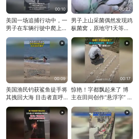
00:10
00:22
美国一场追捕行动中，一
男子上山采菌偶然发现鸡
男子在车辆行驶中爬上车
枞菌窝，原地守1天等它
顶跳舞。（新京报）
长大：挖了140多朵
00:09
00:17
美国渔民钓获鲨鱼徒手将
惊艳！字都飘起来了 博
其拽回大海 目击者直呼
主在田间创作“悬浮字” 网
震惊 （视频来源：参考
友：真·裸眼3D！
消息）