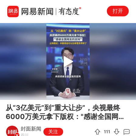
打开
Play
00:00
00:18
En
从“3亿美元”到“重大让步”，央视最终
fu
6000万美元拿下版权："感谢全国网友
的支持"，尘埃落定，中国...
封面新闻
关注
111
四川