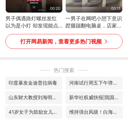
00:20
00:11
男子偶遇路灯螺丝发红
一男子在网吧小憩下意识
以为是小灯 却发现能点
蹬腿踹翻电脑桌，店家3
燃香烟 当事人：已报警
台显示器与机械臂损坏
处理
打开网易新闻，查看更多热门视频
热门搜索
印度暴发金迪普拉病毒
河南试行周五下午弹性离岗
山东财大教授刘海明逝世 终年38岁
新华社权威快报|我国编制完成新版全月地质图
41岁女子为鼓励女儿考上985研究生
维持强台风级！白海豚直奔华东沿海