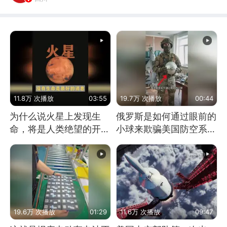
11.8万 次播放
03:55
19.7万 次播放
00:44
为什么说火星上发现生
俄罗斯是如何通过眼前的
命，将是人类绝望的开
小球来欺骗美国防空系统
始？
的
19.6万 次播放
01:29
11.6万 次播放
09:47