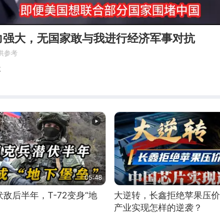
力强大，无国家敢与我进行经济军事对抗
供参考
事
05:48
敌后半年，T-72变身“地
大逆转，长鑫拒绝苹果压价
产业实现怎样的逆袭？