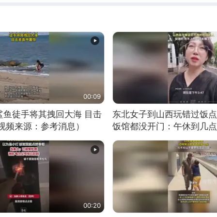
00:09
鲨鱼徒手将其拽回大海 目击
东北女子到山西玩错过饭点
（视频来源：参考消息）
饭馆都没开门：午休到几点
00:20