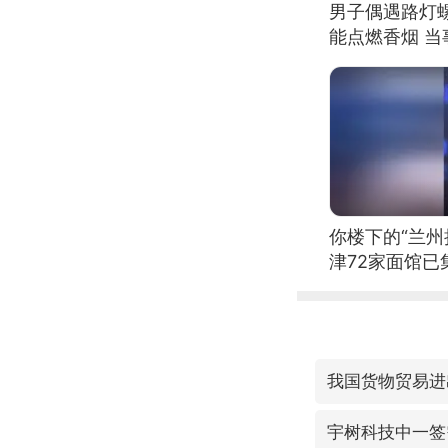
男子偶遇路灯螺
能点燃香烟 
你楼下的“兰州
津72家面馆已
我国货物贸易进
宇树科技中一签需