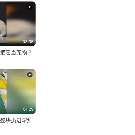
03:35
把它当宠物？
01:29
整块扔进熔炉