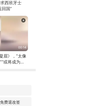
恳求西班牙士
回国”
00:14
凝眉》，“太像
”“或将成为首
（来源：新华每
可免费退改签