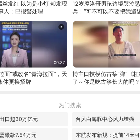
丝发红 以为是小灯 却发现
12岁摩洛哥男孩边境哭泣
当事人：已报警处理
兵：“可不可以不要把我遣返
00:37
拉面”或改名“青海拉面”，天
博主口技模仿古筝“弹”《枉
集体更换招牌
了～你是吃古筝长大的吗？
位考级不带古筝的选手。”
日电讯）
热门搜索
出口超30万亿元
台风白海豚中心风力增强
缴款7.54万元
东航发布新规：提前14天