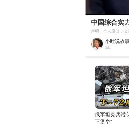
00:00
中国综合实
声明：个人原创，仅
小吐说故
四川
3675 次播放
俄军坦克兵潜伏
下堡垒”