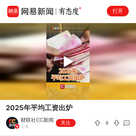
打开
Play
00:00
00:34
En
2025年平均工资出炉
fu
财联社CC新闻
关注
5
上海