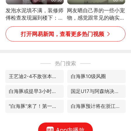
发泡水泥填不满，装修师
网友晒自己养的一些小宠
傅检查发现漏到楼下：出
物，感觉跟常见的确实有
风口未延伸到外墙
些不一样
打开网易新闻，查看更多热门视频
热门搜索
王艺迪2-4不敌张本美和止步4强
白海豚10级风圈
白海豚或提早3小时登陆
国足U17与阿森纳决赛取消 并列冠军
“白海豚”来了！第一批飞机已绑好
白海豚预计将在浙江苍南到三门一带登陆
App内播放