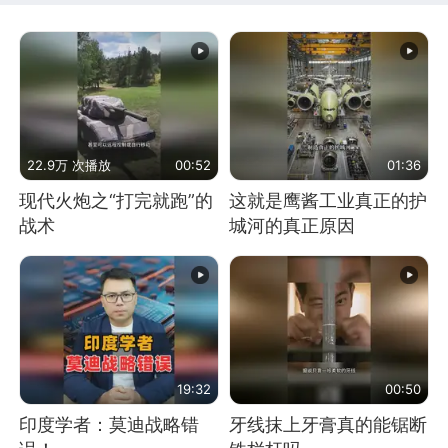
22.9万 次播放
00:52
01:36
现代火炮之“打完就跑”的
这就是鹰酱工业真正的护
战术
城河的真正原因
19:32
00:50
印度学者：莫迪战略错
牙线抹上牙膏真的能锯断