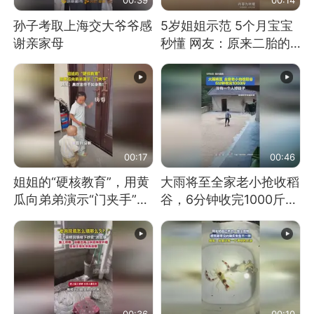
孙子考取上海交大爷爷感
5岁姐姐示范 5个月宝宝
谢亲家母
秒懂 网友：原来二胎的
快乐长这样
00:17
00:46
姐姐的“硬核教育”，用黄
大雨将至全家老小抢收稻
瓜向弟弟演示“门夹手”，
谷，6分钟收完1000斤，
网友：果然言传不如身
没有一个人掉链子
教！
00:36
00:10