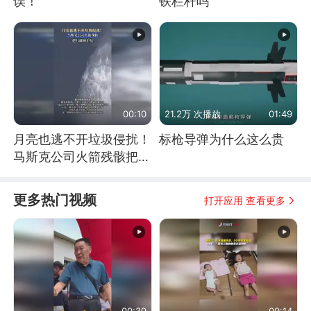
误！
铁栏杆吗
00:10
21.2万 次播放
01:49
月亮也逃不开垃圾侵扰！
标枪导弹为什么这么贵
马斯克公司火箭残骸把月
球撞个坑
更多热门视频
打开应用 查看更多
00:39
00:14