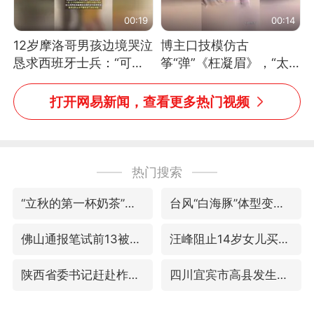
00:19
00:14
12岁摩洛哥男孩边境哭泣
博主口技模仿古
恳求西班牙士兵：“可不
筝“弹”《枉凝眉》，“太
可以不要把我遣返回国”
像了～你是吃古筝长大的
吗？”“或将成为首位考级
打开网易新闻，查看更多热门视频
不带古筝的选手。”（来
源：新华每日电讯）
热门搜索
“立秋的第一杯奶茶”又爆单了
台风“白海豚”体型变大！环流面积接近13个浙江那么大
佛山通报笔试前13被淘汰后5名进体检
汪峰阻止14岁女儿买大牌
陕西省委书记赶赴柞水县杏坪镇
四川宜宾市高县发生4.9级地震