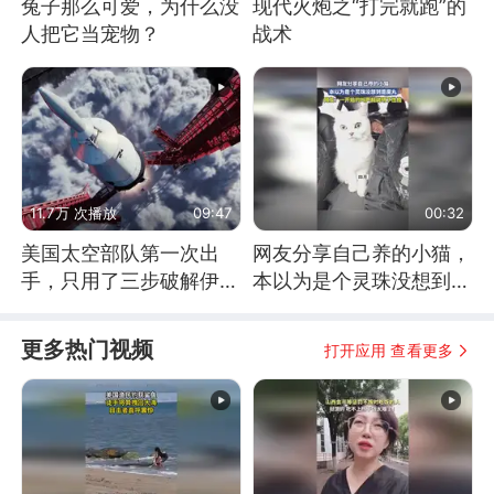
兔子那么可爱，为什么没
现代火炮之“打完就跑”的
人把它当宠物？
战术
11.7万 次播放
09:47
00:32
美国太空部队第一次出
网友分享自己养的小猫，
手，只用了三步破解伊朗
本以为是个灵珠没想到是
防空
魔丸
更多热门视频
打开应用 查看更多