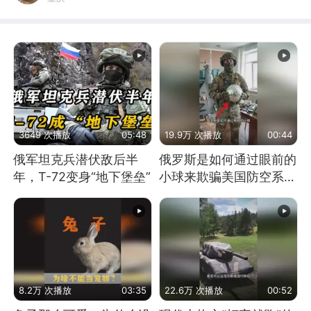
3649 次播放
05:48
19.9万 次播放
00:44
俄军坦克兵潜伏敌后半
俄罗斯是如何通过眼前的
年，T-72变身“地下堡垒”
小球来欺骗美国防空系统
的
8.2万 次播放
03:35
22.6万 次播放
00:52