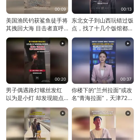
00:09
00:13
美国渔民钓获鲨鱼徒手将
东北女子到山西玩错过饭
其拽回大海 目击者直呼
点，找了十几个饭馆都没
震惊 （视频来源：参考
开门：午休到几点
消息）
00:20
00:37
男子偶遇路灯螺丝发红
你楼下的“兰州拉面”或改
以为是小灯 却发现能点
名“青海拉面”，天津72家
燃香烟 当事人：已报警
面馆已集体更换招牌
处理