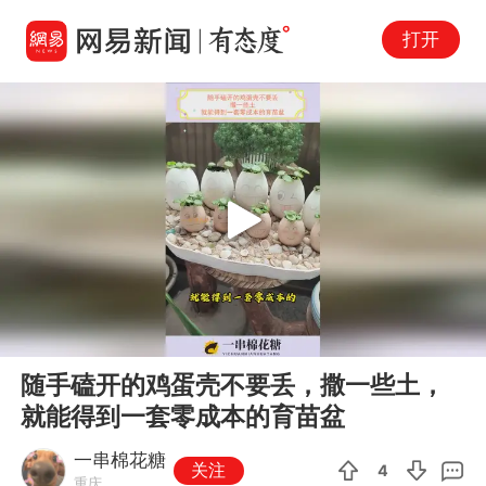
打开
Play
00:00
00:31
En
随手磕开的鸡蛋壳不要丢，撒一些土，
fu
就能得到一套零成本的育苗盆
一串棉花糖
关注
4
重庆