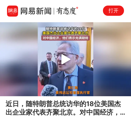
打开
Play
00:00
01:07
En
近日，随特朗普总统访华的18位美国杰
fu
出企业家代表齐聚北京。对中国经济，
他们表示充满期待。 #特朗普访...