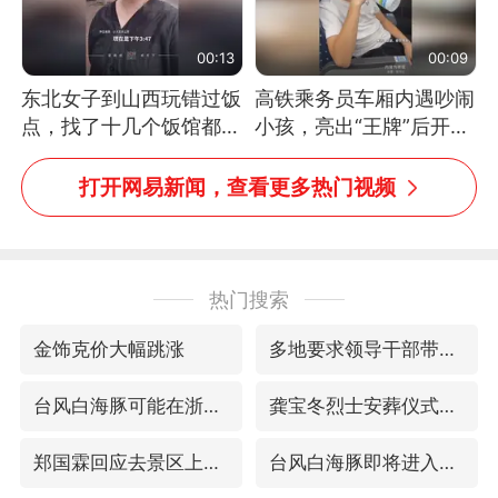
00:13
00:09
东北女子到山西玩错过饭
高铁乘务员车厢内遇吵闹
点，找了十几个饭馆都没
小孩，亮出“王牌”后开启
开门：午休到几点
一键静音
打开网易新闻，查看更多热门视频
热门搜索
金饰克价大幅跳涨
多地要求领导干部带头休假
台风白海豚可能在浙闽沿海登陆
龚宝冬烈士安葬仪式举行
郑国霖回应去景区上班被保安拦下
台风白海豚即将进入48小时警戒线