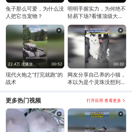
兔子那么可爱，为什么没
明明手握实力，为何绝不
人把它当宠物？
轻易下场?看懂顶级大国
谋略
22.4万 次播放
00:52
00:32
现代火炮之“打完就跑”的
网友分享自己养的小猫，
战术
本以为是个灵珠没想到是
魔丸
更多热门视频
打开应用 查看更多