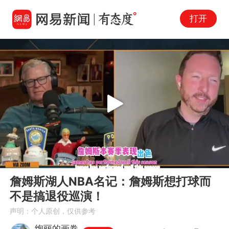
打开
Play
00:00
01:55
En
詹姆斯湖人NBA名记：詹姆斯想打球而
fu
不是搞退役巡演！
声明：个人原创，仅供参考
绚丽的画卷