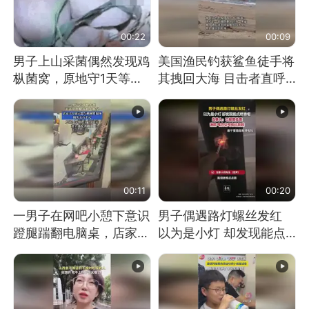
00:22
00:09
男子上山采菌偶然发现鸡
美国渔民钓获鲨鱼徒手将
枞菌窝，原地守1天等它
其拽回大海 目击者直呼
长大：挖了140多朵
震惊 （视频来源：参考
消息）
00:11
00:20
一男子在网吧小憩下意识
男子偶遇路灯螺丝发红
蹬腿踹翻电脑桌，店家3
以为是小灯 却发现能点
台显示器与机械臂损坏
燃香烟 当事人：已报警
处理