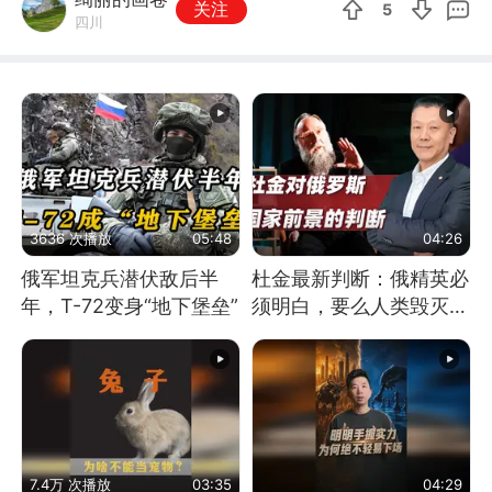
关注
5
四川
3636 次播放
05:48
04:26
俄军坦克兵潜伏敌后半
杜金最新判断：俄精英必
年，T-72变身“地下堡垒”
须明白，要么人类毁灭，
要么俄毁灭
7.4万 次播放
03:35
04:29