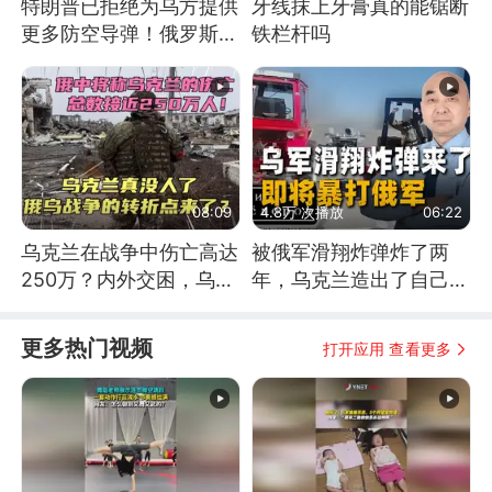
特朗普已拒绝为乌方提供
牙线抹上牙膏真的能锯断
更多防空导弹！俄罗斯抓
铁栏杆吗
住窗口期猛炸基辅
08:09
4.8万 次播放
06:22
乌克兰在战争中伤亡高达
被俄军滑翔炸弹炸了两
250万？内外交困，乌克
年，乌克兰造出了自己
兰这下真没人了！
的“空中长臂”
更多热门视频
打开应用 查看更多