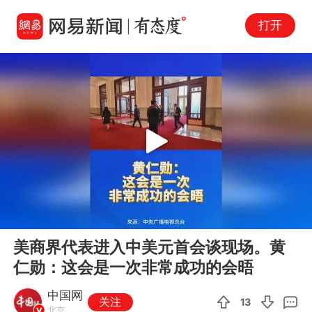
打开
Play
00:00
01:04
En
美商界代表进入中美元首会谈现场。黄
fu
仁勋：这会是一次非常成功的会晤
中国网
关注
13
北京