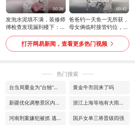
00:36
00:42
发泡水泥填不满，装修师
爸爸钓一天鱼一无所获，
傅检查发现漏到楼下：出
母女俩临时接管钓位，用
风口未延伸到外墙
玩具鱼竿钓上大鱼
打开网易新闻，查看更多热门视频
热门搜索
台当局重金为“台独”织“皇帝新衣”
黄金牛市回来了吗
新疆优化调整景区内自驾服务费
浙江上海等地有大雨或暴雨
河南刑案嫌犯被抓 逃窜时伤害多人
国乒女单三将晋级四强