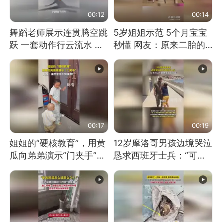
00:12
00:14
舞蹈老师展示连贯腾空跳
5岁姐姐示范 5个月宝宝
跃 一套动作行云流水 节
秒懂 网友：原来二胎的
奏感拉满 网友：怎么做
快乐长这样
到又舞又武的？
00:17
00:19
姐姐的“硬核教育”，用黄
12岁摩洛哥男孩边境哭泣
瓜向弟弟演示“门夹手”，
恳求西班牙士兵：“可不
网友：果然言传不如身
可以不要把我遣返回国”
教！