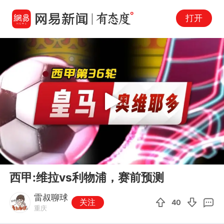
打开
Play
00:00
03:09
En
西甲:维拉vs利物浦，赛前预测
fu
雷叔聊球
关注
40
重庆