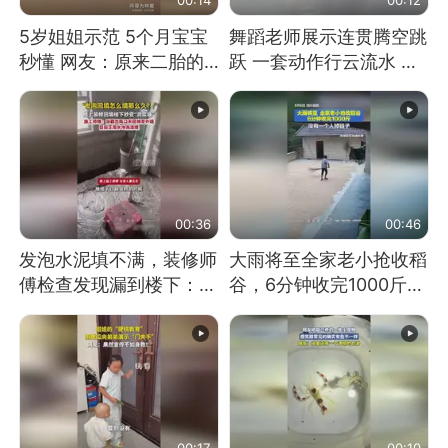
5岁姐姐示范 5个月宝宝
舞蹈老师展示连贯腾空跳
秒懂 网友：原来二胎的
跃 一套动作行云流水 节
快乐长这样
奏感拉满 网友：怎么做
到又舞又武的？
00:36
00:46
发泡水泥填不满，装修师
大雨将至全家老小抢收稻
傅检查发现漏到楼下：出
谷，6分钟收完1000斤，
风口未延伸到外墙
没有一个人掉链子
00:17
00:10