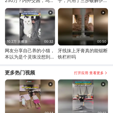
250万？内外交困，乌克
手，只用了三步破解伊朗
兰这下真没人了！
防空
10.2万 次播放
00:32
00:50
网友分享自己养的小猫，
牙线抹上牙膏真的能锯断
本以为是个灵珠没想到是
铁栏杆吗
魔丸
更多热门视频
打开应用 查看更多
00:14
00:12