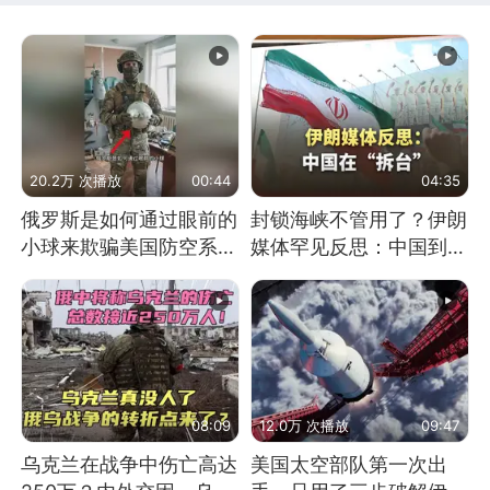
20.2万 次播放
00:44
04:35
俄罗斯是如何通过眼前的
封锁海峡不管用了？伊朗
小球来欺骗美国防空系统
媒体罕见反思：中国到底
的
是不是在"拆台"
08:09
12.0万 次播放
09:47
乌克兰在战争中伤亡高达
美国太空部队第一次出