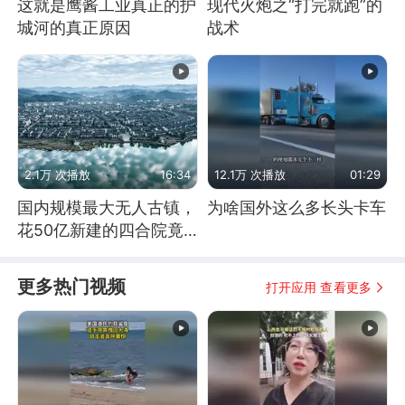
这就是鹰酱工业真正的护
现代火炮之“打完就跑”的
城河的真正原因
战术
2.1万 次播放
16:34
12.1万 次播放
01:29
国内规模最大无人古镇，
为啥国外这么多长头卡车
花50亿新建的四合院竟
没人住，发生了啥
更多热门视频
打开应用 查看更多