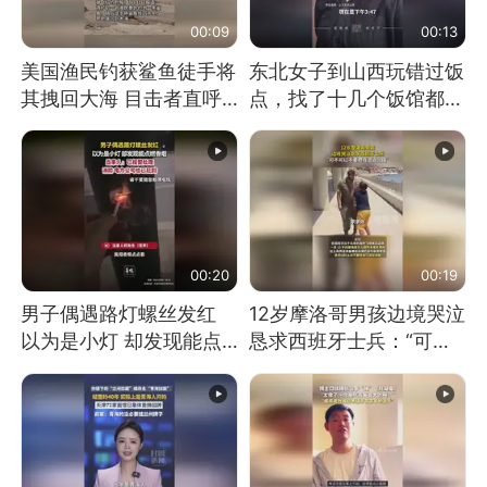
00:09
00:13
美国渔民钓获鲨鱼徒手将
东北女子到山西玩错过饭
其拽回大海 目击者直呼
点，找了十几个饭馆都没
震惊 （视频来源：参考
开门：午休到几点
消息）
00:20
00:19
男子偶遇路灯螺丝发红
12岁摩洛哥男孩边境哭泣
以为是小灯 却发现能点
恳求西班牙士兵：“可不
燃香烟 当事人：已报警
可以不要把我遣返回国”
处理