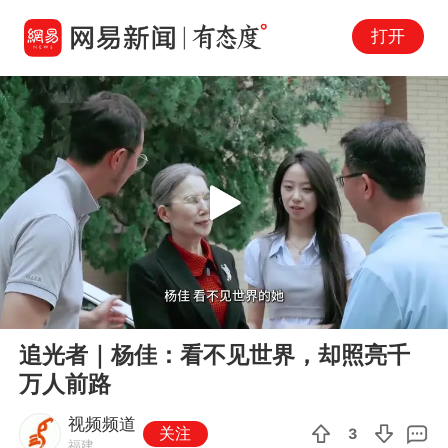
打开
Play
00:00
00:37
En
追光者｜杨佳：看不见世界，却照亮千
fu
万人前路
视频频道
关注
3
福建