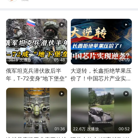
3675 次播放
05:48
04:09
俄军坦克兵潜伏敌后半
大逆转，长鑫拒绝苹果压
年，T-72变身“地下堡垒”
价了！中国芯片产业实现
怎样的逆袭？
01:36
22.6万 次播放
00:52