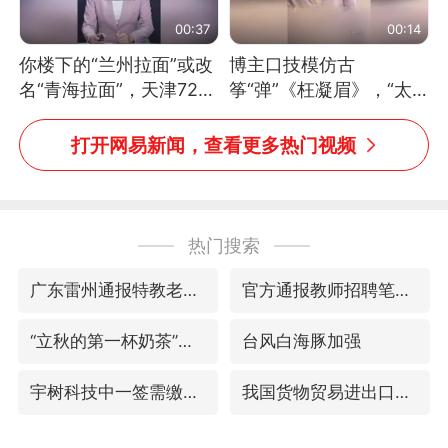
00:37
00:14
你楼下的“兰州拉面”或改
博主口技模仿古
名“青海拉面”，天津72家
筝“弹”《枉凝眉》，“太
面馆已集体更换招牌
像了～你是吃古筝长大的
吗？”“或将成为首位考级
打开网易新闻，查看更多热门视频
不带古筝的选手。”（来
源：新华每日电讯）
热门搜索
广东雷州通报特教老师招聘违规事件
官方通报教师招聘笔试前13名被淘汰
“立秋的第一杯奶茶”又爆单了
台风白海豚加强
宇树科技中一签需缴款7.54万元
我国货物贸易进出口超30万亿元