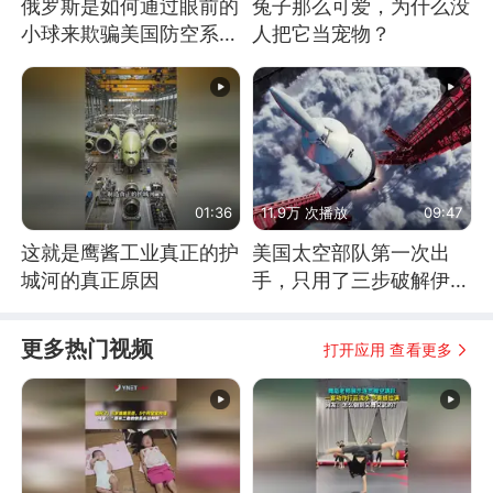
俄罗斯是如何通过眼前的
兔子那么可爱，为什么没
小球来欺骗美国防空系统
人把它当宠物？
的
01:36
11.9万 次播放
09:47
这就是鹰酱工业真正的护
美国太空部队第一次出
城河的真正原因
手，只用了三步破解伊朗
防空
更多热门视频
打开应用 查看更多