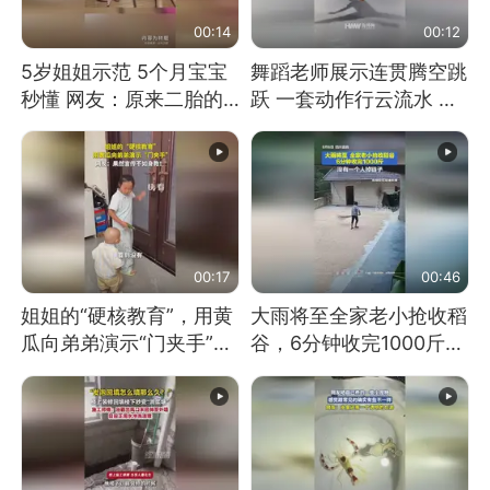
00:14
00:12
5岁姐姐示范 5个月宝宝
舞蹈老师展示连贯腾空跳
秒懂 网友：原来二胎的
跃 一套动作行云流水 节
快乐长这样
奏感拉满 网友：怎么做
到又舞又武的？
00:17
00:46
姐姐的“硬核教育”，用黄
大雨将至全家老小抢收稻
瓜向弟弟演示“门夹手”，
谷，6分钟收完1000斤，
网友：果然言传不如身
没有一个人掉链子
教！