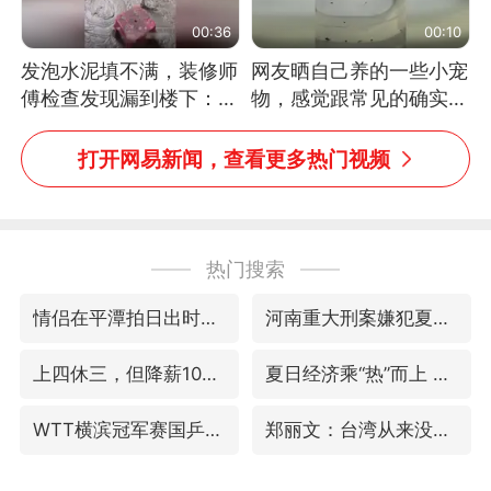
00:36
00:10
发泡水泥填不满，装修师
网友晒自己养的一些小宠
傅检查发现漏到楼下：出
物，感觉跟常见的确实有
风口未延伸到外墙
些不一样
打开网易新闻，查看更多热门视频
热门搜索
情侣在平潭拍日出时坠崖致一死一伤
河南重大刑案嫌犯夏某钢落网
上四休三，但降薪1000元，你接受吗？
夏日经济乘“热”而上 消费市场向“新”而行
WTT横滨冠军赛国乒女单三将晋级四强
郑丽文：台湾从来没有“独立”过