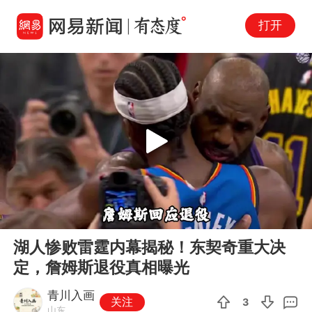
打开
Play
00:00
02:35
En
湖人惨败雷霆内幕揭秘！东契奇重大决
fu
定，詹姆斯退役真相曝光
青川入画
关注
3
山东