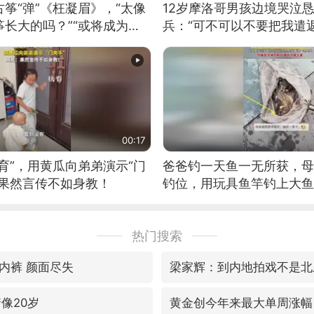
筝“弹”《枉凝眉》，“太像
12岁摩洛哥男孩边境哭泣
长大的吗？”“或将成为首
兵：“可不可以不要把我遣返
筝的选手。”（来源：新华每
00:17
育”，用黄瓜向弟弟演示“门
爸爸钓一天鱼一无所获，母
：果然言传不如身教！
钓位，用玩具鱼竿钓上大鱼
热门搜索
内裤 颜面尽失
梁家辉：到内地拍戏不是北
像20岁
黄金创今年来最大单周涨幅