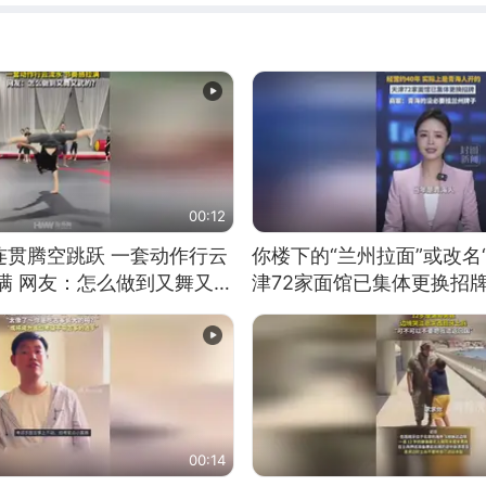
00:12
连贯腾空跳跃 一套动作行云
你楼下的“兰州拉面”或改名
满 网友：怎么做到又舞又武
津72家面馆已集体更换招
00:14