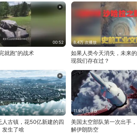
00:52
8.4万 次播放
完就跑”的战术
如果人类今天消失，未来的
现我们存在过？
16:34
11.9万 次播放
无人古镇，花50亿新建的四
美国太空部队第一次出手，
，发生了啥
解伊朗防空