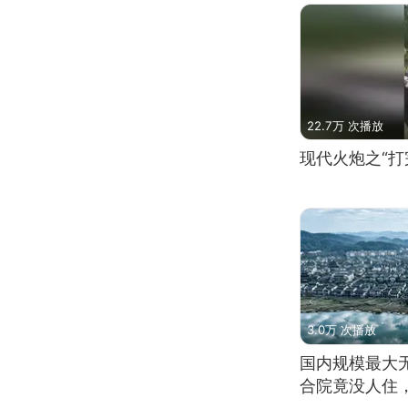
22.7万 次播放
现代火炮之“打
3.0万 次播放
国内规模最大
合院竟没人住