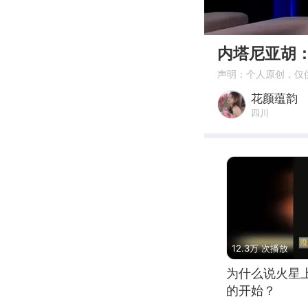
00:00
内塔尼亚胡
声明：个人原创，仅
花颜蕴韵
四川
12.3万 次播放
为什么说火星
的开始？