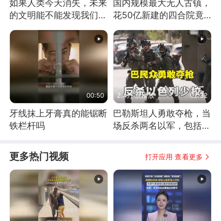
如果人类今天消失，未来
国内规模最大无人古镇，
的文明能不能发现我们存
花50亿新建的四合院竟
在过？
没人住，发生了啥
00:50
2.4万 次播放
02:32
牙线抹上牙膏真的能锯断
巴勒斯坦人勇敢夺枪，当
铁栏杆吗
场反杀两名以军，包括一
名少校
更多热门视频
打开应用 查看更多