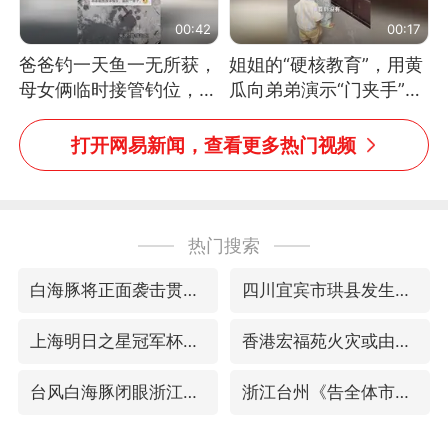
00:42
00:17
爸爸钓一天鱼一无所获，
姐姐的“硬核教育”，用黄
母女俩临时接管钓位，用
瓜向弟弟演示“门夹手”，
玩具鱼竿钓上大鱼
网友：果然言传不如身
教！
打开网易新闻，查看更多热门视频
热门搜索
白海豚将正面袭击贯穿浙江
四川宜宾市珙县发生3.4级地震
上海明日之星冠军杯调整决赛时间
香港宏福苑火灾或由烟头引起
台风白海豚闭眼浙江上海处于危险半圆
浙江台州《告全体市民书》