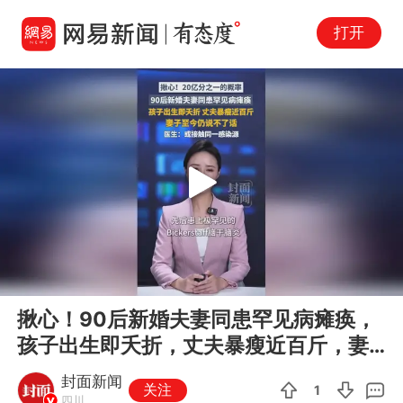
打开
Play
00:00
00:41
En
揪心！90后新婚夫妻同患罕见病瘫痪，
fu
孩子出生即夭折，丈夫暴瘦近百斤，妻
子至今仍说不了话。医生：或接触...
封面新闻
关注
1
四川