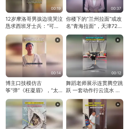
00:19
00:37
12岁摩洛哥男孩边境哭泣
你楼下的“兰州拉面”或改
恳求西班牙士兵：“可不
名“青海拉面”，天津72家
可以不要把我遣返回国”
面馆已集体更换招牌
00:14
00:12
博主口技模仿古
舞蹈老师展示连贯腾空跳
筝“弹”《枉凝眉》，“太
跃 一套动作行云流水 节
像了～你是吃古筝长大的
奏感拉满 网友：怎么做
吗？”“或将成为首位考级
到又舞又武的？
不带古筝的选手。”（来
源：新华每日电讯）