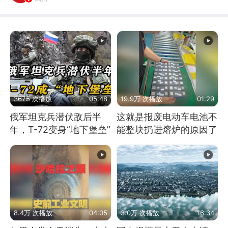
3675 次播放
05:48
19.9万 次播放
01:29
俄军坦克兵潜伏敌后半
这就是报废电动车电池不
年，T-72变身“地下堡垒”
能整块扔进熔炉的原因了
8.4万 次播放
04:05
3.0万 次播放
16:34