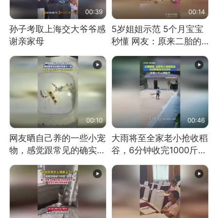
00:39
00:14
孙子考取上海交大爷爷感
5岁姐姐示范 5个月宝宝
谢亲家母
秒懂 网友：原来二胎的
快乐长这样
00:10
00:46
网友晒自己养的一些小宠
大雨将至全家老小抢收稻
物，感觉跟常见的确实有
谷，6分钟收完1000斤，
些不一样
没有一个人掉链子