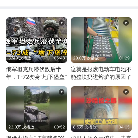
3740 次播放
05:48
20.0万 次播放
01:29
俄军坦克兵潜伏敌后半
这就是报废电动车电池不
年，T-72变身“地下堡垒”
能整块扔进熔炉的原因了
23.0万 次播放
00:52
8.5万 次播放
04:05