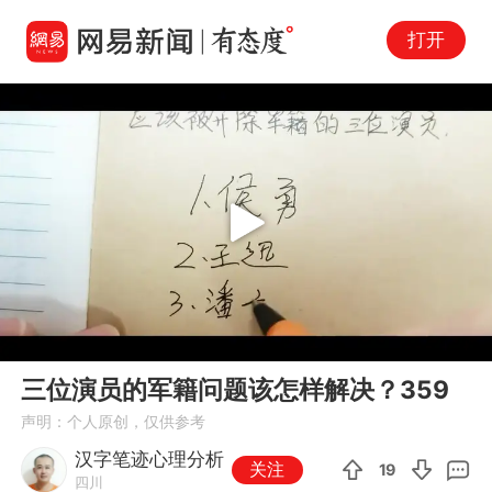
打开
Play
00:00
00:21
En
三位演员的军籍问题该怎样解决？359
fu
声明：个人原创，仅供参考
汉字笔迹心理分析
关注
19
四川