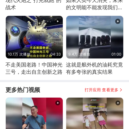
现代火炮之“打完就跑”的
如果人类今天消失，未来
战术
的文明能不能发现我们存
在过？
10.1万 次播放
04:33
9.4万 次播放
01:00
不走美国老路！中国神光
这就是舷外机的油耗究竟
三号，走出自主创新之路
有多夸张的真实结果
更多热门视频
打开应用 查看更多