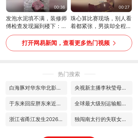
00:36
00:27
发泡水泥填不满，装修师
珠心算比赛现场，别人看
傅检查发现漏到楼下：出
着都紧张，男孩却全程气
风口未延伸到外墙
定神闲、从容作答，最终
拿下冠军。网友：这淡定
打开网易新闻，查看更多热门视频
的样子，一看就是有实
力！（人民日报）
热门搜索
白海豚对华东华北影响会大于巴威
央视新主播李秋莹母校发文祝贺
于东来回应胖东来近25年老店年底关闭
全球最大级别运输船通过长江大桥
浙江省甬江发生2026年第1号洪水
独闯南太行的失联女生最后轨迹已确认