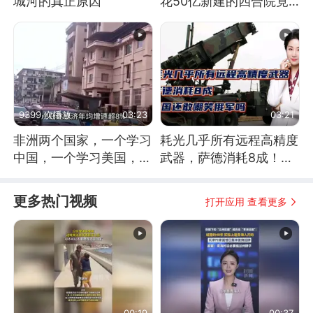
城河的真正原因
花50亿新建的四合院竟
没人住，发生了啥
9399 次播放
03:23
03:21
非洲两个国家，一个学习
耗光几乎所有远程高精度
中国，一个学习美国，结
武器，萨德消耗8成！美
果怎么样了？
国还敢嘲笑俄军吗
更多热门视频
打开应用 查看更多
00:19
00:37