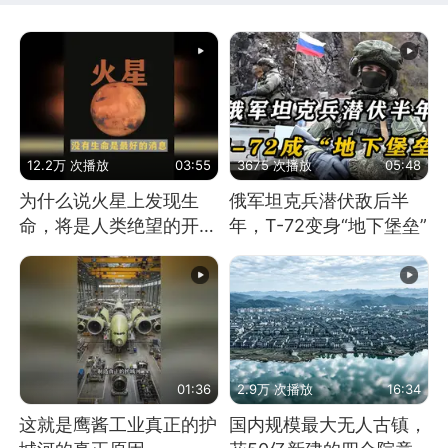
12.2万 次播放
03:55
3675 次播放
05:48
为什么说火星上发现生
俄军坦克兵潜伏敌后半
命，将是人类绝望的开
年，T-72变身“地下堡垒”
始？
01:36
2.9万 次播放
16:34
这就是鹰酱工业真正的护
国内规模最大无人古镇，