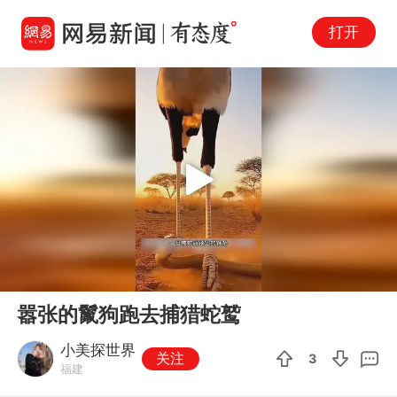
打开
Play
00:00
00:54
En
嚣张的鬣狗跑去捕猎蛇鹫
fu
小美探世界
关注
3
福建