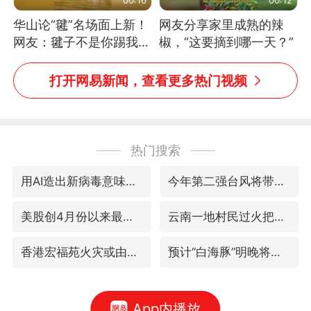
华山论“毽”名场面上新！
网友分享家里成熟的辣
网友：毽子不是你踢我
椒，“这要摘到哪一天？”
捡，我踢你捡吗
打开网易新闻，查看更多热门视频
热门搜索
用AI造出新病毒意味着什么
今年第二强台风将带来多大影响
美股创4月份以来最大单周涨幅
云南一地村民过火把节意外灼伤16人
香港宏福苑火灾或由烟头引起
预计“白海豚”明晚将在浙江舟山到福建福鼎一带沿海登陆
App内播放