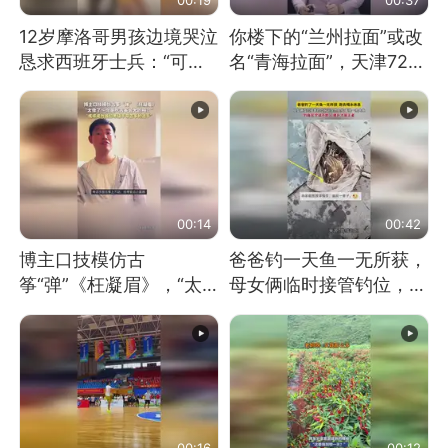
12岁摩洛哥男孩边境哭泣
你楼下的“兰州拉面”或改
恳求西班牙士兵：“可不
名“青海拉面”，天津72家
可以不要把我遣返回国”
面馆已集体更换招牌
00:14
00:42
博主口技模仿古
爸爸钓一天鱼一无所获，
筝“弹”《枉凝眉》，“太
母女俩临时接管钓位，用
像了～你是吃古筝长大的
玩具鱼竿钓上大鱼
吗？”“或将成为首位考级
不带古筝的选手。”（来
源：新华每日电讯）
00:16
00:12