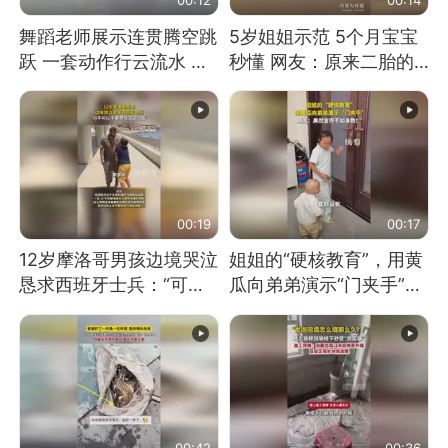
舞蹈老师展示连贯腾空跳
5岁姐姐示范 5个月宝宝
跃 一套动作行云流水 节
秒懂 网友：原来二胎的
奏感拉满 网友：怎么做
快乐长这样
到又舞又武的？
00:19
00:17
12岁摩洛哥男孩边境哭泣
姐姐的“硬核教育”，用黄
恳求西班牙士兵：“可不
瓜向弟弟演示“门夹手”，
可以不要把我遣返回国”
网友：果然言传不如身
教！
00:42
00:36