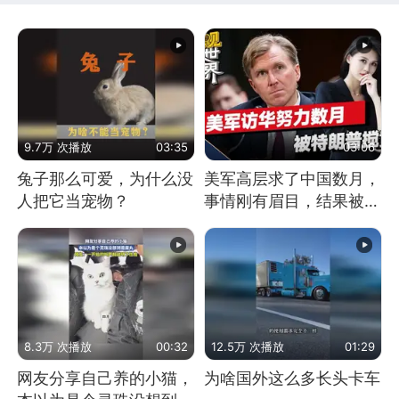
9.7万 次播放
03:35
03:06
兔子那么可爱，为什么没
美军高层求了中国数月，
人把它当宠物？
事情刚有眉目，结果被特
朗普一个动作搅黄
8.3万 次播放
00:32
12.5万 次播放
01:29
网友分享自己养的小猫，
为啥国外这么多长头卡车