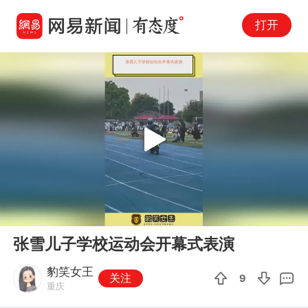
打开
Play
00:00
00:29
En
张雪儿子学校运动会开幕式表演
fu
豹笑女王
关注
9
重庆