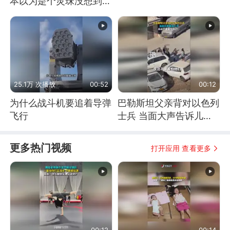
本以为是个灵珠没想到是
魔丸
25.1万 次播放
00:52
00:12
为什么战斗机要追着导弹
巴勒斯坦父亲背对以色列
飞行
士兵 当面大声告诉儿
子：永远不要害怕他们！
更多热门视频
打开应用 查看更多
00:12
00:14