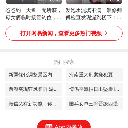
爸爸钓一天鱼一无所获，
发泡水泥填不满，装修师
母女俩临时接管钓位，用
傅检查发现漏到楼下：出
玩具鱼竿钓上大鱼
风口未延伸到外墙
打开网易新闻，查看更多热门视频
热门搜索
新疆优化调整景区内自驾服务费
河南重大刑案嫌犯夏某钢落网
西湖突现狂风暴雨 游客瞬间被浇透
情侣平潭拍日出坠崖1死1伤
微信又有新功能，你可以“撤回”你的撤回了！
国乒女单三将晋级四强
App内播放