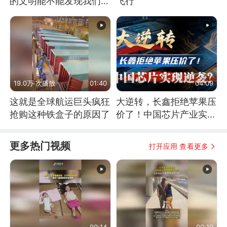
的文明能不能发现我们存
飞行
在过？
19.0万 次播放
01:40
04:09
这就是全球航运巨头疯狂
大逆转，长鑫拒绝苹果压
抢购这种铁盒子的原因了
价了！中国芯片产业实现
怎样的逆袭？
更多热门视频
打开应用 查看更多
00:14
00:19