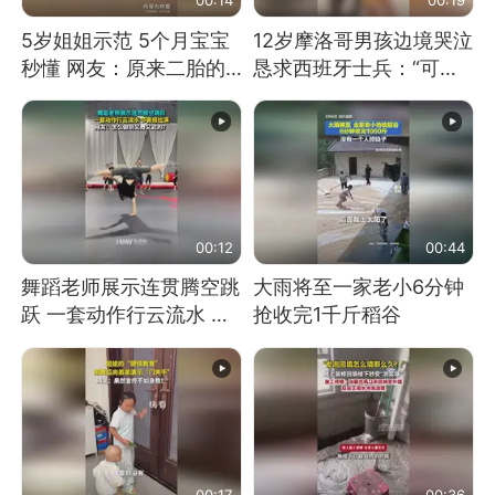
5岁姐姐示范 5个月宝宝
12岁摩洛哥男孩边境哭泣
秒懂 网友：原来二胎的
恳求西班牙士兵：“可不
快乐长这样
可以不要把我遣返回国”
00:12
00:44
舞蹈老师展示连贯腾空跳
大雨将至一家老小6分钟
跃 一套动作行云流水 节
抢收完1千斤稻谷
奏感拉满 网友：怎么做
到又舞又武的？
00:17
00:36