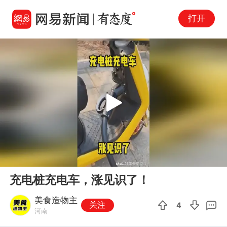
打开
Play
00:00
00:15
En
充电桩充电车，涨见识了！
fu
美食造物主
关注
4
河南