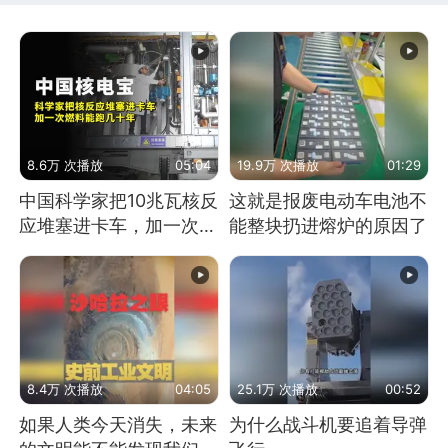
8.6万 次播放
05:04
19.9万 次播放
01:29
中国科学家把10兆瓦核反
这就是报废电动车电池不
应堆塞进卡车，加一次燃
能整块扔进熔炉的原因了
料能跑几十年
8.4万 次播放
04:05
25.1万 次播放
00:52
如果人类今天消失，未来
为什么战斗机要追着导弹