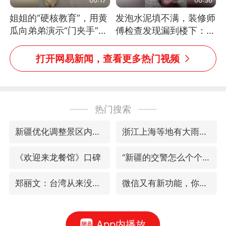
姐姐的“硬核教育”，用黄
发泡水泥填不满，装修师
瓜向弟弟演示“门夹手”，
傅检查发现漏到楼下：出
网友：果然言传不如身
风口未延伸到外墙
教！
打开网易新闻，查看更多热门视频
热门搜索
新疆优化调整景区内自驾服务费
浙江上海等地有大雨或暴雨
《欢迎来龙餐馆》口碑
“新疆的交警怎么个个像我妈”
郑丽文：台湾从来没有“独立”过
微信又有新功能，你可以“撤回”你的撤回了！
App内播放