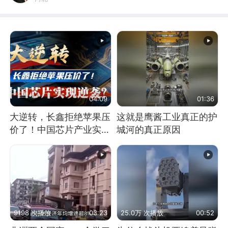
04:09
01:36
大逆转，长鑫拒绝苹果压
这就是鹰酱工业真正的护
价了！中国芯片产业实现
城河的真正原因
怎样的逆袭？
9198 次播放
03:23
25.0万 次播放
00:52