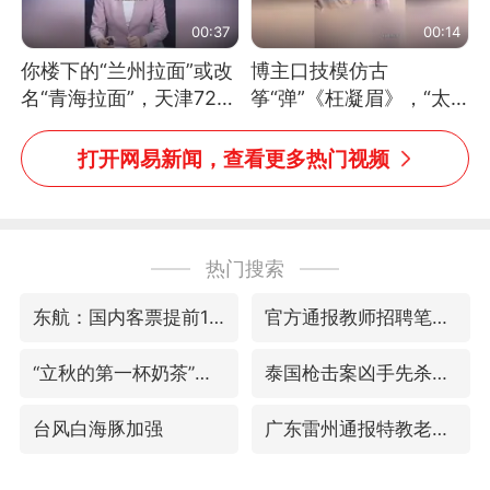
00:37
00:14
你楼下的“兰州拉面”或改
博主口技模仿古
名“青海拉面”，天津72家
筝“弹”《枉凝眉》，“太
面馆已集体更换招牌
像了～你是吃古筝长大的
吗？”“或将成为首位考级
打开网易新闻，查看更多热门视频
不带古筝的选手。”（来
源：新华每日电讯）
热门搜索
东航：国内客票提前14天免费退改
官方通报教师招聘笔试前13名被淘汰
“立秋的第一杯奶茶”又爆单了
泰国枪击案凶手先杀祖父母后行凶
台风白海豚加强
广东雷州通报特教老师招聘违规事件