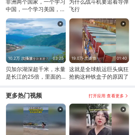
非洲两个国家，一个学习
为什么战斗机要追着导弹
中国，一个学习美国，结
飞行
果怎么样了？
10.2万 次播放
03:25
19.0万 次播放
01:40
贝加尔湖深超千米，水量
这就是全球航运巨头疯狂
是长江的25倍，里面的
抢购这种铁盒子的原因了
鱼究竟有多大？
更多热门视频
打开应用 查看更多