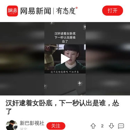
打开
Play
00:00
03:33
En
汉奸逮着女卧底，下一秒认出是谁，怂
fu
了
新巴影视社
关注
2
河北