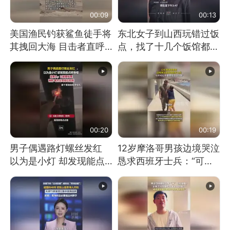
00:09
00:13
美国渔民钓获鲨鱼徒手将
东北女子到山西玩错过饭
其拽回大海 目击者直呼
点，找了十几个饭馆都没
震惊 （视频来源：参考
开门：午休到几点
消息）
00:20
00:19
男子偶遇路灯螺丝发红
12岁摩洛哥男孩边境哭泣
以为是小灯 却发现能点
恳求西班牙士兵：“可不
燃香烟 当事人：已报警
可以不要把我遣返回国”
处理