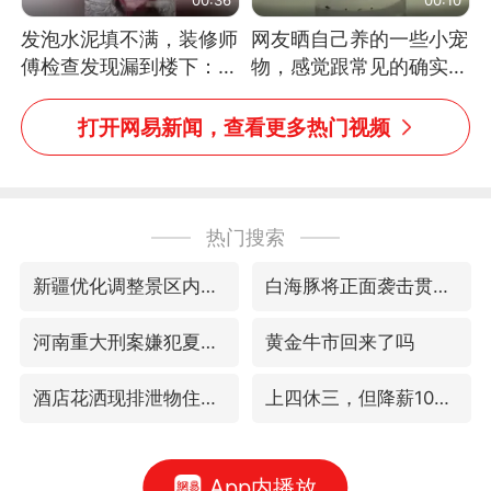
发泡水泥填不满，装修师
网友晒自己养的一些小宠
傅检查发现漏到楼下：出
物，感觉跟常见的确实有
风口未延伸到外墙
些不一样
打开网易新闻，查看更多热门视频
热门搜索
新疆优化调整景区内自驾服务费
白海豚将正面袭击贯穿浙江
河南重大刑案嫌犯夏某钢落网
黄金牛市回来了吗
酒店花洒现排泄物住客索赔遭拒
上四休三，但降薪1000元，你接受吗？
App内播放