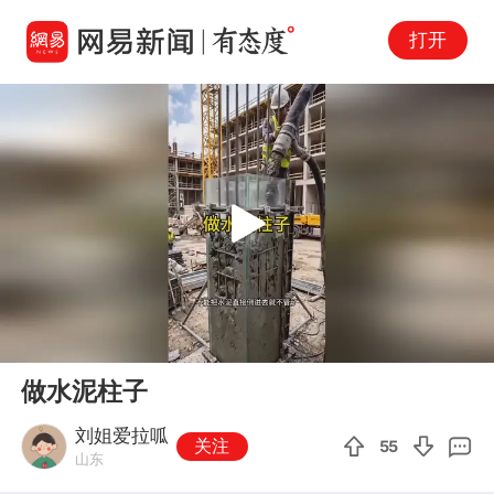
打开
Play
00:00
00:18
En
做水泥柱子
fu
刘姐爱拉呱
关注
55
山东