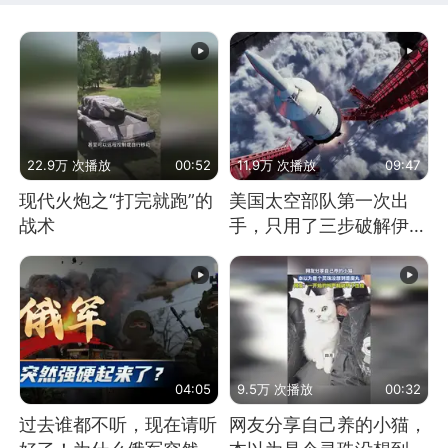
22.9万 次播放
00:52
11.9万 次播放
09:47
现代火炮之“打完就跑”的
美国太空部队第一次出
战术
手，只用了三步破解伊朗
防空
04:05
9.5万 次播放
00:32
过去谁都不听，现在请听
网友分享自己养的小猫，