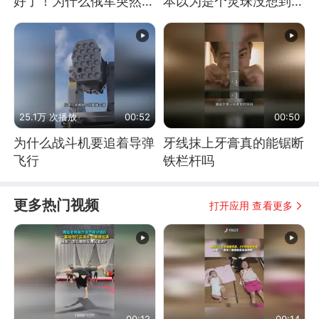
好了！为什么俄军突然强
本以为是个灵珠没想到是
硬起来了？
魔丸
25.1万 次播放
00:52
00:50
为什么战斗机要追着导弹
牙线抹上牙膏真的能锯断
飞行
铁栏杆吗
更多热门视频
打开应用 查看更多
00:12
00:14