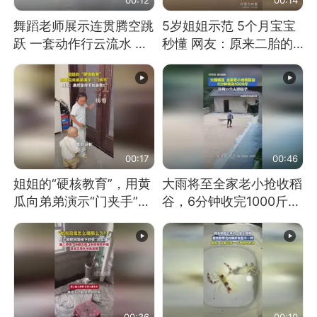
舞蹈老师展示连贯腾空跳
5岁姐姐示范 5个月宝宝
跃 一套动作行云流水 节
秒懂 网友：原来二胎的
奏感拉满 网友：怎么做
快乐长这样
到又舞又武的？
00:17
00:46
姐姐的“硬核教育”，用黄
大雨将至全家老小抢收稻
瓜向弟弟演示“门夹手”，
谷，6分钟收完1000斤，
网友：果然言传不如身
没有一个人掉链子
教！
00:36
00:10