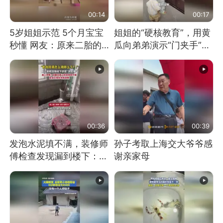
00:14
00:17
5岁姐姐示范 5个月宝宝
姐姐的“硬核教育”，用黄
秒懂 网友：原来二胎的
瓜向弟弟演示“门夹手”，
快乐长这样
网友：果然言传不如身
教！
00:36
00:39
发泡水泥填不满，装修师
孙子考取上海交大爷爷感
傅检查发现漏到楼下：出
谢亲家母
风口未延伸到外墙