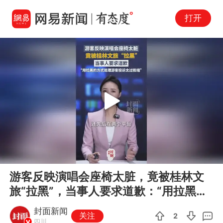
打开
Play
00:00
00:30
En
游客反映演唱会座椅太脏，竟被桂林文
fu
旅“拉黑”，当事人要求道歉：“用拉黑的
方式处理游客投诉太过极端。”...
封面新闻
关注
2
四川