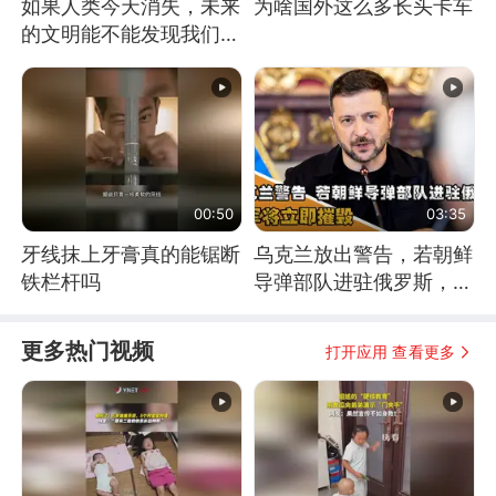
如果人类今天消失，未来
为啥国外这么多长头卡车
的文明能不能发现我们存
在过？
00:50
03:35
牙线抹上牙膏真的能锯断
乌克兰放出警告，若朝鲜
铁栏杆吗
导弹部队进驻俄罗斯，乌
军将立即摧毁
更多热门视频
打开应用 查看更多