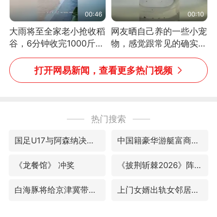
00:46
00:10
大雨将至全家老小抢收稻
网友晒自己养的一些小宠
谷，6分钟收完1000斤，
物，感觉跟常见的确实有
没有一个人掉链子
些不一样
打开网易新闻，查看更多热门视频
热门搜索
国足U17与阿森纳决赛取消 并列冠军
中国籍豪华游艇富商之子在泰国被杀
《龙餐馆》 冲奖
《披荆斩棘2026》阵容官宣
白海豚将给京津冀带来大暴雨
上门女婿出轨女邻居多年被判重婚罪