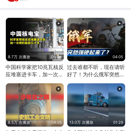
8.7万 次播放
05:04
04:05
中国科学家把10兆瓦核反
过去谁都不听，现在请听
应堆塞进卡车，加一次燃
好了！为什么俄军突然强
料能跑几十年
硬起来了？
8.5万 次播放
04:05
13.0万 次播放
01:29