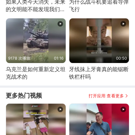
如果人类今天消失，未来
为什么战斗机要追着导弹
的文明能不能发现我们存
飞行
在过？
9178 次播放
01:16
00:50
乌克兰是如何重新定义坦
牙线抹上牙膏真的能锯断
克战术的
铁栏杆吗
更多热门视频
打开应用 查看更多