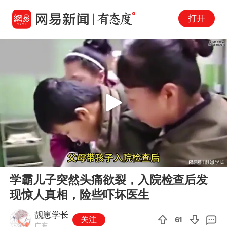
打开
Play
00:00
03:23
En
学霸儿子突然头痛欲裂，入院检查后发
fu
现惊人真相，险些吓坏医生
靓崽学长
关注
61
广东