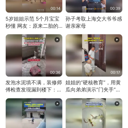
00:14
00:39
5岁姐姐示范 5个月宝宝
孙子考取上海交大爷爷感
秒懂 网友：原来二胎的
谢亲家母
快乐长这样
00:36
00:17
发泡水泥填不满，装修师
姐姐的“硬核教育”，用黄
傅检查发现漏到楼下：出
瓜向弟弟演示“门夹手”，
风口未延伸到外墙
网友：果然言传不如身
教！