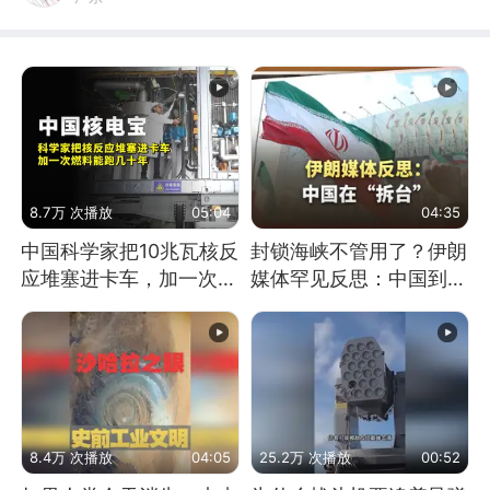
8.7万 次播放
05:04
04:35
中国科学家把10兆瓦核反
封锁海峡不管用了？伊朗
应堆塞进卡车，加一次燃
媒体罕见反思：中国到底
料能跑几十年
是不是在"拆台"
8.4万 次播放
04:05
25.2万 次播放
00:52