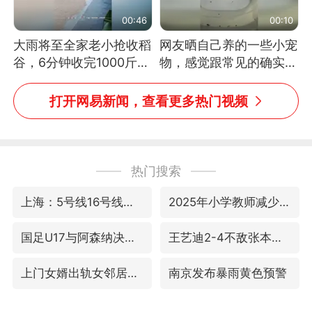
00:46
00:10
大雨将至全家老小抢收稻
网友晒自己养的一些小宠
谷，6分钟收完1000斤，
物，感觉跟常见的确实有
没有一个人掉链子
些不一样
打开网易新闻，查看更多热门视频
热门搜索
上海：5号线16号线浦江线全线停运
2025年小学教师减少13.19万
国足U17与阿森纳决赛取消 并列冠军
王艺迪2-4不敌张本美和止步4强
上门女婿出轨女邻居多年被判重婚罪
南京发布暴雨黄色预警