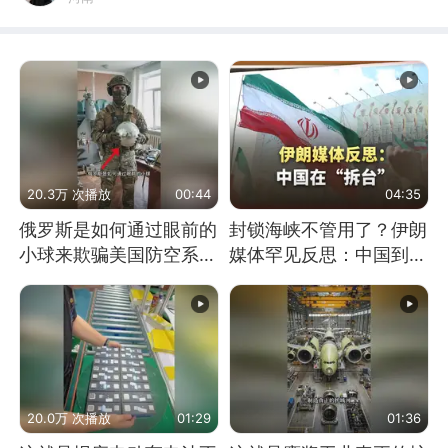
20.3万 次播放
00:44
04:35
俄罗斯是如何通过眼前的
封锁海峡不管用了？伊朗
小球来欺骗美国防空系统
媒体罕见反思：中国到底
的
是不是在"拆台"
20.0万 次播放
01:29
01:36