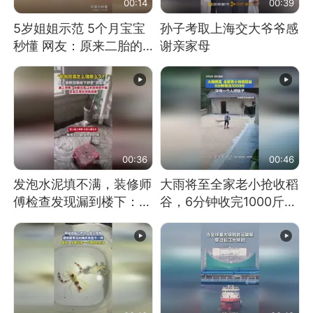
00:14
00:39
5岁姐姐示范 5个月宝宝
孙子考取上海交大爷爷感
秒懂 网友：原来二胎的
谢亲家母
快乐长这样
00:36
00:46
发泡水泥填不满，装修师
大雨将至全家老小抢收稻
傅检查发现漏到楼下：出
谷，6分钟收完1000斤，
风口未延伸到外墙
没有一个人掉链子