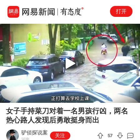
打开
Play
00:00
02:53
En
女子手持菜刀对着一名男孩行凶，两名
fu
热心路人发现后勇敢挺身而出
驴侦探说案
关注
57
河南