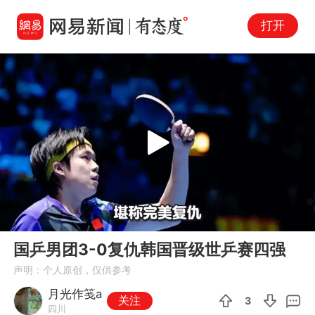
打开
Play
00:00
00:29
En
国乒男团3-0复仇韩国晋级世乒赛四强
fu
声明：个人原创，仅供参考
月光作笺a
关注
3
四川