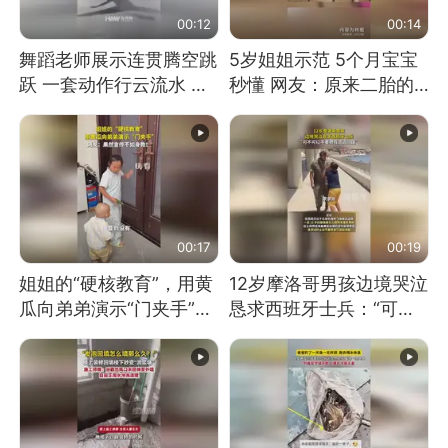
00:12
00:14
舞蹈老师展示连贯腾空跳
5岁姐姐示范 5个月宝宝
跃 一套动作行云流水 节
秒懂 网友：原来二胎的
奏感拉满 网友：怎么做
快乐长这样
到又舞又武的？
00:17
00:19
姐姐的“硬核教育”，用黄
12岁摩洛哥男孩边境哭泣
瓜向弟弟演示“门夹手”，
恳求西班牙士兵：“可不
网友：果然言传不如身
可以不要把我遣返回国”
教！