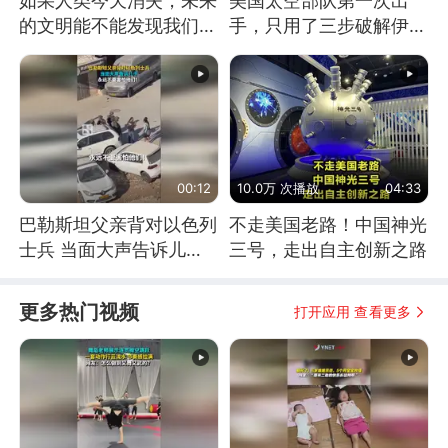
如果人类今天消失，未来
美国太空部队第一次出
的文明能不能发现我们存
手，只用了三步破解伊朗
在过？
防空
00:12
10.0万 次播放
04:33
巴勒斯坦父亲背对以色列
不走美国老路！中国神光
士兵 当面大声告诉儿
三号，走出自主创新之路
子：永远不要害怕他们！
更多热门视频
打开应用 查看更多