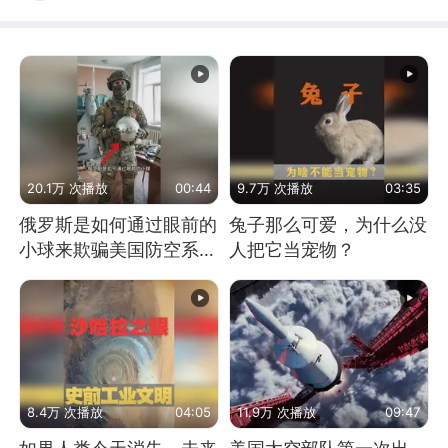
20.1万 次播放
00:44
9.7万 次播放
03:35
俄罗斯是如何通过眼前的
兔子那么可爱，为什么没
小球来欺骗美国防空系统
人把它当宠物？
的
8.4万 次播放
04:05
11.9万 次播放
09:47