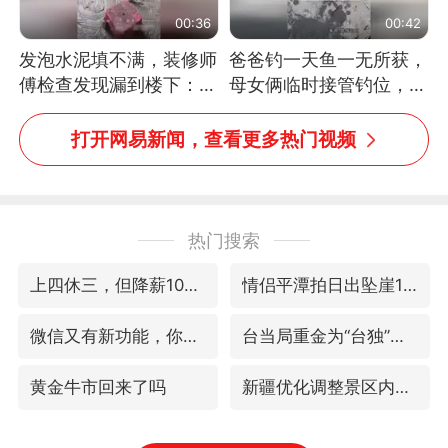
00:36
00:42
发泡水泥填不满，装修师
爸爸钓一天鱼一无所获，
傅检查发现漏到楼下：出
母女俩临时接管钓位，用
风口未延伸到外墙
玩具鱼竿钓上大鱼
打开网易新闻，查看更多热门视频
热门搜索
上四休三，但降薪1000元，你接受吗？
情侣平潭拍日出坠崖1死1伤
微信又有新功能，你可以“撤回”你的撤回了！
台当局重金为“台独”织“皇帝新衣”
黄金牛市回来了吗
新疆优化调整景区内自驾服务费