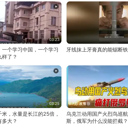
03:23
，一个学习中国，一个学习
牙线抹上牙膏真的能锯断铁
么样了？
03:25
6.7万 次播放
千米，水量是长江的25倍，
乌克兰动用国产火烈鸟巡航
有多大？
斯，俄军为什么没能拦截？