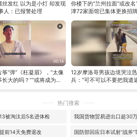
丝发红 以为是小灯 却发现
你楼下的“兰州拉面”或改名
当事人：已报警处理
津72家面馆已集体更换招
00:14
筝“弹”《枉凝眉》，“太像
12岁摩洛哥男孩边境哭泣
长大的吗？”“或将成为首
兵：“可不可以不要把我遣返
筝的选手。”（来源：新华每
热门搜索
13被淘汰后5名进体检
我国货物贸易进出口超30
提前14天免费退改
国防部回应日本试射“战斧”