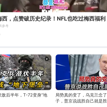
发梅西，点赞破历史纪录！NFL也吃过梅西福利
供参考
卷
05:48
敌后半年，T-72变身“地
局势真的变了，乌克兰念了
子，普京说战胜自己就是胜