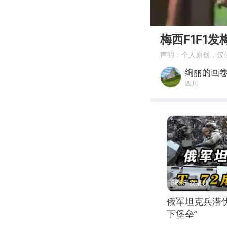
00:00
梅西F1F1
声明：个人原创，仅
绚丽的画
四川
3655 次播放
俄军坦克兵潜伏
下堡垒”