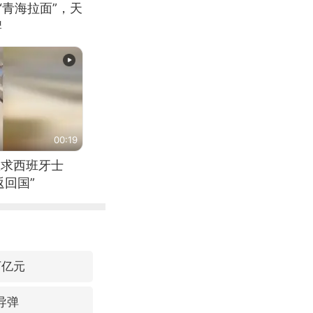
“青海拉面”，天
牌
00:19
恳求西班牙士
回国”
万亿元
导弹