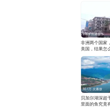
9159 次播放
非洲两个国家
美国，结果怎
10.1万 次播放
贝加尔湖深超
里面的鱼究竟