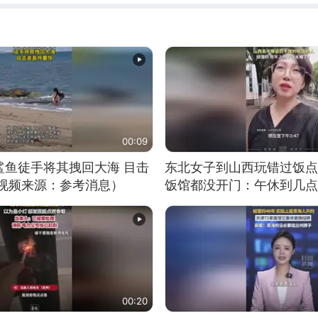
00:09
鲨鱼徒手将其拽回大海 目击
东北女子到山西玩错过饭点
（视频来源：参考消息）
饭馆都没开门：午休到几点
00:20