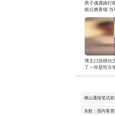
男子偶遇路灯螺
能点燃香烟 
博主口技模仿古
了～你是吃古筝
位考级不带古
日电讯）
佛山通报笔试前
东航：国内客票