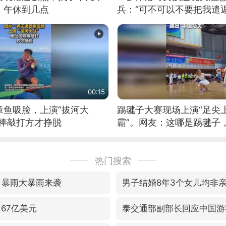
：午休到几点
兵：“可不可以不要把我遣返
00:15
章鱼吸脸，上演“拔河大
踢毽子大赛现场上演“足尖
铁棒敲打方才挣脱
霸”。网友：这哪是踢毽子
现场！#睡个好觉
热门搜索
 暴雨大暴雨来袭
男子结婚8年3个女儿均非
.67亿美元
泰交通部副部长回应中国游