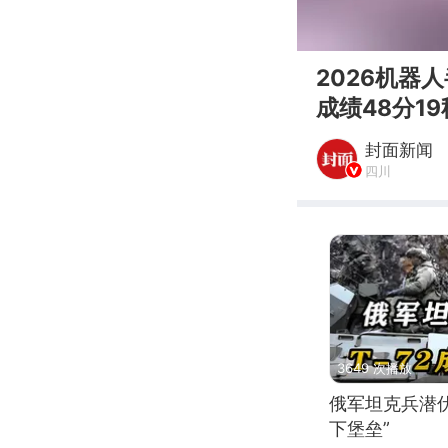
00:00
2026机器
成绩48分19
封面新闻
四川
3649 次播放
俄军坦克兵潜伏
下堡垒”