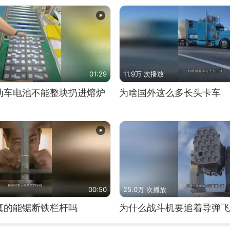
01:29
11.9万 次播放
动车电池不能整块扔进熔炉
为啥国外这么多长头卡车
00:50
25.0万 次播放
真的能锯断铁栏杆吗
为什么战斗机要追着导弹飞