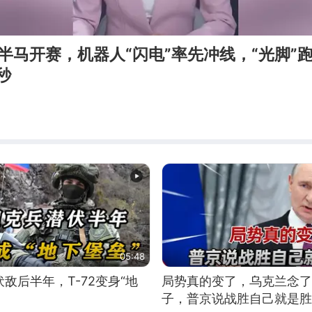
人半马开赛，机器人“闪电”率先冲线，“光脚”跑
秒
05:48
敌后半年，T-72变身“地
局势真的变了，乌克兰念了
子，普京说战胜自己就是胜