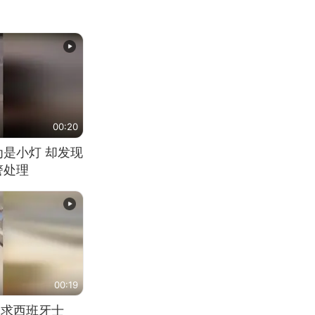
00:20
为是小灯 却发现
警处理
00:19
恳求西班牙士