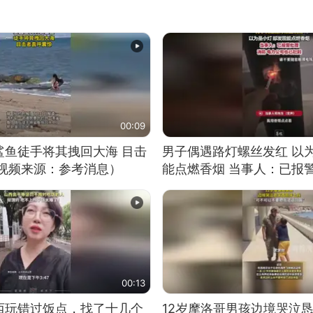
00:09
鲨鱼徒手将其拽回大海 目击
男子偶遇路灯螺丝发红 以
（视频来源：参考消息）
能点燃香烟 当事人：已报
00:13
西玩错过饭点，找了十几个
12岁摩洛哥男孩边境哭泣