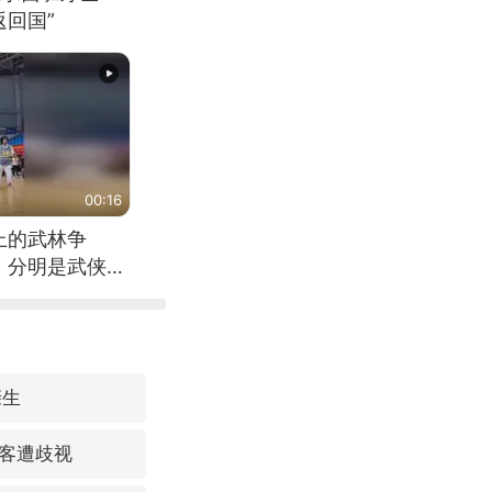
回国”
00:16
上的武林争
，分明是武侠片
亲生
客遭歧视