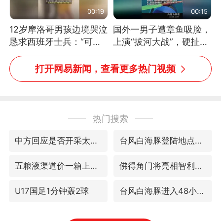
00:19
00:15
12岁摩洛哥男孩边境哭泣
国外一男子遭章鱼吸脸，
恳求西班牙士兵：“可不
上演“拔河大战”，硬扯加
可以不要把我遣返回国”
铁棒敲打方才挣脱
打开网易新闻，查看更多热门视频
热门搜索
中方回应是否开采太平洋海底稀土资源
台风白海豚登陆地点更新
五粮液渠道价一箱上涨近百元
佛得角门将亮相智利俱乐部主场
U17国足1分钟轰2球
台风白海豚进入48小时警戒线