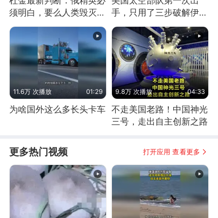
杜金最新判断：俄精英必
美国太空部队第一次出
须明白，要么人类毁灭，
手，只用了三步破解伊朗
要么俄毁灭
防空
11.6万 次播放
01:29
9.8万 次播放
04:33
为啥国外这么多长头卡车
不走美国老路！中国神光
三号，走出自主创新之路
更多热门视频
打开应用 查看更多