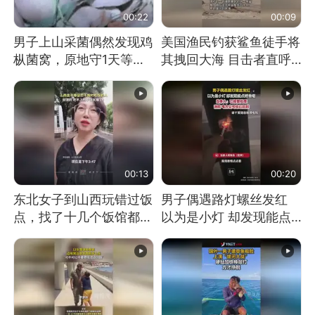
00:22
00:09
男子上山采菌偶然发现鸡
美国渔民钓获鲨鱼徒手将
枞菌窝，原地守1天等它
其拽回大海 目击者直呼
长大：挖了140多朵
震惊 （视频来源：参考
消息）
00:13
00:20
东北女子到山西玩错过饭
男子偶遇路灯螺丝发红
点，找了十几个饭馆都没
以为是小灯 却发现能点
开门：午休到几点
燃香烟 当事人：已报警
处理