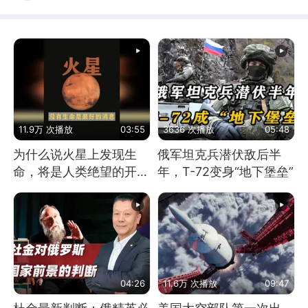
11.9万 次播放
03:55
3636 次播放
05:48
为什么说火星上发现生
俄军坦克兵潜伏敌后半
命，将是人类绝望的开
年，T-72变身“地下堡垒”
始？
04:26
11.6万 次播放
09:47