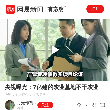
打开
Play
00:00
01:17
En
央视曝光：7亿建的农业基地不干农业
fu
声明：个人原创，仅供参考
月光作笺a
关注
7
四川