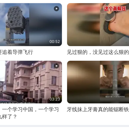
00:52
要追着导弹飞行
见过狠的，没见过这么狠的
03:23
，一个学习中国，一个学习
牙线抹上牙膏真的能锯断铁
么样了？