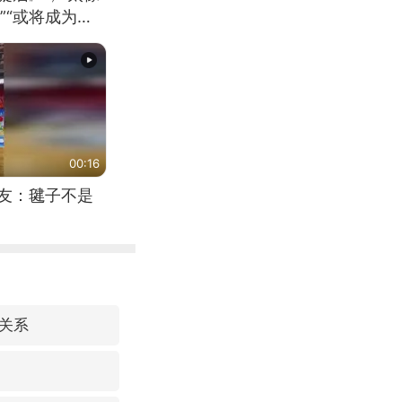
”“或将成为首
（来源：新华每
00:16
网友：毽子不是
关系