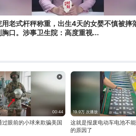
院用老式杆秤称重，出生4天的女婴不慎被摔
胸口。涉事卫生院：高度重视...
00:44
19.9万 次播放
通过眼前的小球来欺骗美国
这就是报废电动车电池不能
的原因了