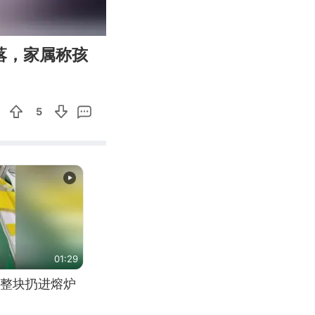
00:25
Enter
落，家属称孩
fullscreen
5
01:29
整块扔进熔炉