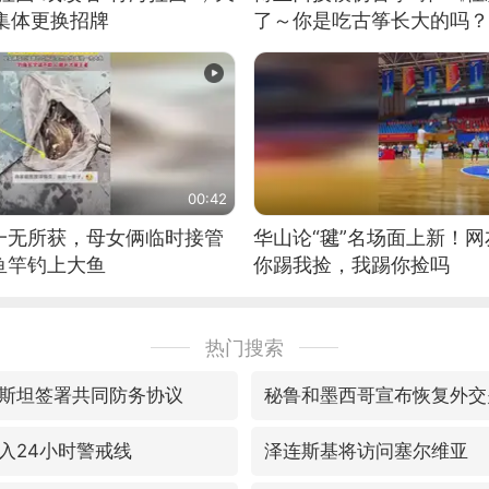
集体更换招牌
了～你是吃古筝长大的吗？
位考级不带古筝的选手。”
日电讯）
00:42
一无所获，母女俩临时接管
华山论“毽”名场面上新！
鱼竿钓上大鱼
你踢我捡，我踢你捡吗
热门搜索
斯坦签署共同防务协议
秘鲁和墨西哥宣布恢复外交
入24小时警戒线
泽连斯基将访问塞尔维亚