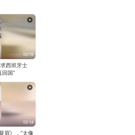
00:19
恳求西班牙士
回国”
00:14
凝眉》，“太像