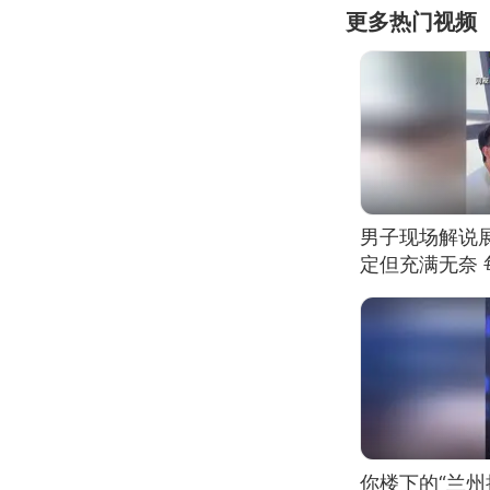
更多热门视频
男子现场解说
定但充满无奈 
有瑕疵 网友：
我没绷住
你楼下的“兰州