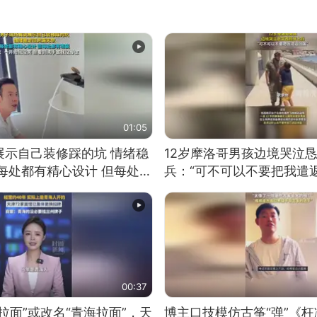
01:05
展示自己装修踩的坑 情绪稳
12岁摩洛哥男孩边境哭泣
每处都有精心设计 但每处都
兵：“可不可以不要把我遣返
一开始我没笑 但看到洗手盆
00:37
拉面”或改名“青海拉面”，天
博主口技模仿古筝“弹”《枉