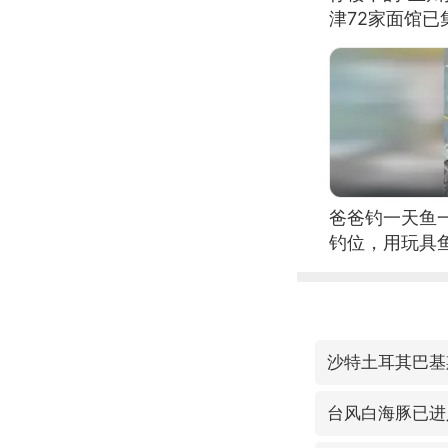
津72家面馆已
爸爸钓一天鱼
钓位，用玩具
沙特土耳其巴基
台风白海豚已进