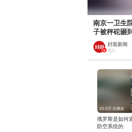
00:00
南京一卫生
子被秤砣砸到
封面新闻
四川
20.0万 次播放
俄罗斯是如何
防空系统的