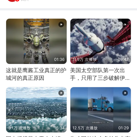
01:36
11.9万 次播放
09:47
这就是鹰酱工业真正的护
美国太空部队第一次出
城河的真正原因
手，只用了三步破解伊朗
防空
3.1万 次播放
16:34
12.5万 次播放
01:29