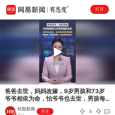
打开
Play
00:00
00:30
En
爸爸去世，妈妈改嫁，9岁男孩和73岁
fu
爷爷相依为命，怕爷爷也去世，男孩每
天偷偷把肉带回家
封面新闻
关注
3
四川