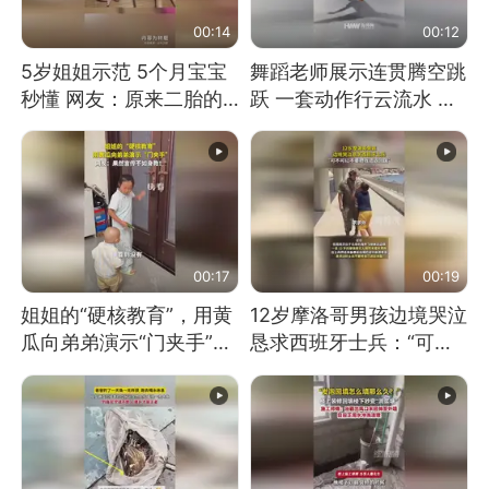
00:14
00:12
5岁姐姐示范 5个月宝宝
舞蹈老师展示连贯腾空跳
秒懂 网友：原来二胎的
跃 一套动作行云流水 节
快乐长这样
奏感拉满 网友：怎么做
到又舞又武的？
00:17
00:19
姐姐的“硬核教育”，用黄
12岁摩洛哥男孩边境哭泣
瓜向弟弟演示“门夹手”，
恳求西班牙士兵：“可不
网友：果然言传不如身
可以不要把我遣返回国”
教！