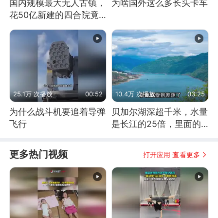
国内规模最大无人古镇，
为啥国外这么多长头卡车
花50亿新建的四合院竟
没人住，发生了啥
25.1万 次播放
00:52
10.4万 次播放
03:25
为什么战斗机要追着导弹
贝加尔湖深超千米，水量
飞行
是长江的25倍，里面的
鱼究竟有多大？
更多热门视频
打开应用 查看更多