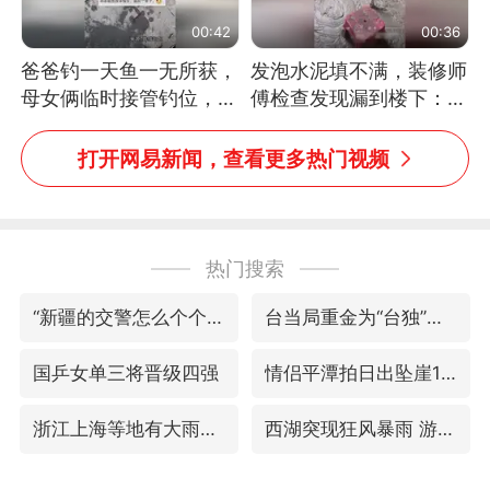
00:42
00:36
爸爸钓一天鱼一无所获，
发泡水泥填不满，装修师
母女俩临时接管钓位，用
傅检查发现漏到楼下：出
玩具鱼竿钓上大鱼
风口未延伸到外墙
打开网易新闻，查看更多热门视频
热门搜索
“新疆的交警怎么个个像我妈”
台当局重金为“台独”织“皇帝新衣”
国乒女单三将晋级四强
情侣平潭拍日出坠崖1死1伤
浙江上海等地有大雨或暴雨
西湖突现狂风暴雨 游客瞬间被浇透