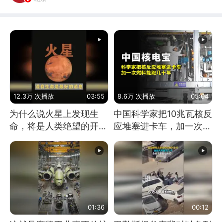
12.3万 次播放
03:55
8.6万 次播放
05:04
为什么说火星上发现生
中国科学家把10兆瓦核反
命，将是人类绝望的开
应堆塞进卡车，加一次燃
始？
料能跑几十年
01:36
00:12