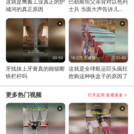
这就是鹰酱工业真正的护
巴勒斯坦父亲背对以色列
城河的真正原因
士兵 当面大声告诉儿
子：永远不要害怕他们！
00:50
19.0万 次播放
01:40
牙线抹上牙膏真的能锯断
这就是全球航运巨头疯狂
铁栏杆吗
抢购这种铁盒子的原因了
更多热门视频
打开应用 查看更多