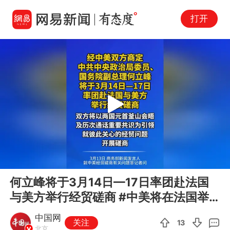
打开
Play
00:00
00:07
En
何立峰将于3月14日—17日率团赴法国
fu
与美方举行经贸磋商 #中美将在法国举
行经贸磋商#商务部就中美经...
中国网
关注
13
北京