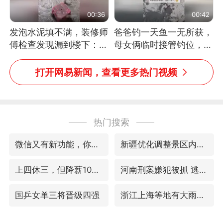
00:36
00:42
发泡水泥填不满，装修师
爸爸钓一天鱼一无所获，
傅检查发现漏到楼下：出
母女俩临时接管钓位，用
风口未延伸到外墙
玩具鱼竿钓上大鱼
打开网易新闻，查看更多热门视频
热门搜索
微信又有新功能，你可以“撤回”你的撤回了！
新疆优化调整景区内自驾服务费
上四休三，但降薪1000元，你接受吗？
河南刑案嫌犯被抓 逃窜时伤害多人
国乒女单三将晋级四强
浙江上海等地有大雨或暴雨