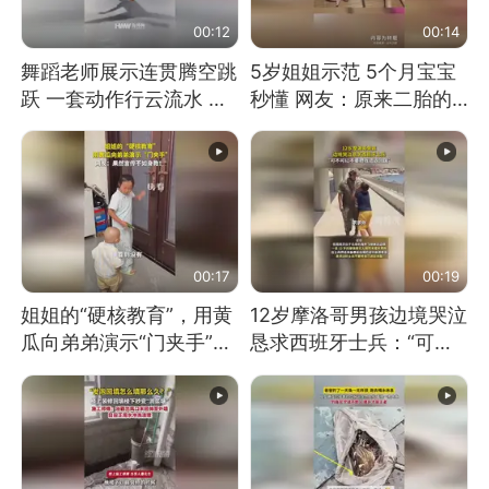
00:12
00:14
舞蹈老师展示连贯腾空跳
5岁姐姐示范 5个月宝宝
跃 一套动作行云流水 节
秒懂 网友：原来二胎的
奏感拉满 网友：怎么做
快乐长这样
到又舞又武的？
00:17
00:19
姐姐的“硬核教育”，用黄
12岁摩洛哥男孩边境哭泣
瓜向弟弟演示“门夹手”，
恳求西班牙士兵：“可不
网友：果然言传不如身
可以不要把我遣返回国”
教！