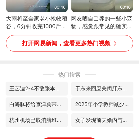
00:46
00:10
大雨将至全家老小抢收稻
网友晒自己养的一些小宠
谷，6分钟收完1000斤，
物，感觉跟常见的确实有
没有一个人掉链子
些不一样
打开网易新闻，查看更多热门视频
热门搜索
王艺迪2-4不敌张本美和止步4强
于东来回应关闭胖东来生活广场店
白海豚将给京津冀带来大暴雨
2025年小学教师减少13.19万
杭州机场已取消航班388架次
女子发现前夫婚内与第三者育子