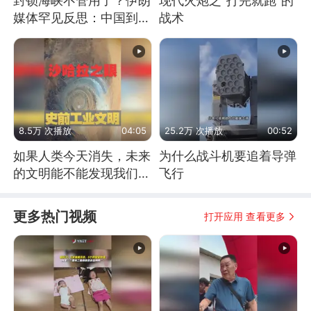
封锁海峡不管用了？伊朗
现代火炮之“打完就跑”的
媒体罕见反思：中国到底
战术
是不是在"拆台"
8.5万 次播放
04:05
25.2万 次播放
00:52
如果人类今天消失，未来
为什么战斗机要追着导弹
的文明能不能发现我们存
飞行
在过？
更多热门视频
打开应用 查看更多