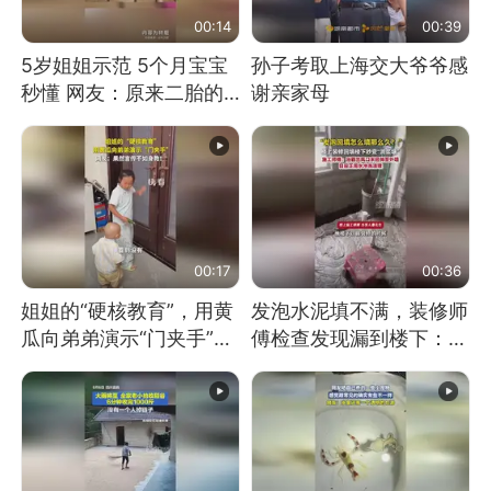
00:14
00:39
5岁姐姐示范 5个月宝宝
孙子考取上海交大爷爷感
秒懂 网友：原来二胎的
谢亲家母
快乐长这样
00:17
00:36
姐姐的“硬核教育”，用黄
发泡水泥填不满，装修师
瓜向弟弟演示“门夹手”，
傅检查发现漏到楼下：出
网友：果然言传不如身
风口未延伸到外墙
教！