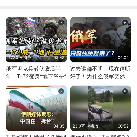
3733 次播放
05:48
04:05
俄军坦克兵潜伏敌后半
过去谁都不听，现在请听
年，T-72变身“地下堡垒”
好了！为什么俄军突然强
硬起来了？
04:35
23.0万 次播放
00:52