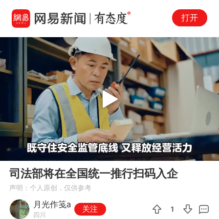
打开
Play
00:00
00:55
En
司法部将在全国统一推行扫码入企
fu
声明：个人原创，仅供参考
月光作笺a
关注
1
四川