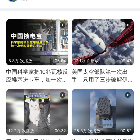
8.8万 次播放
05:04
12.1万 次播放
09:47
中国科学家把10兆瓦核反
美国太空部队第一次出
应堆塞进卡车，加一次燃
手，只用了三步破解伊朗
料能跑几十年
防空
12.2万 次播放
00:32
25.3万 次播放
00:52