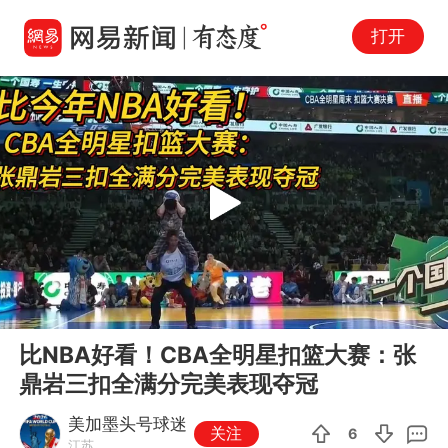
打开
Play
00:00
02:50
En
比NBA好看！CBA全明星扣篮大赛：张
fu
鼎岩三扣全满分完美表现夺冠
美加墨头号球迷
关注
6
江苏