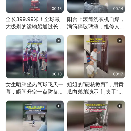
00:18
00:14
全长399.99米！全球最
阳台上滚筒洗衣机自爆，
大级别的运输船通过长江
满筒碎玻璃渣，维修人员
大桥这一幕，太震撼了！
称是人为原因，从未见过
洗衣机自爆
00:10
00:17
女生晒乘坐热气球飞天一
姐姐的“硬核教育”，用黄
幕，瞬间升空一点防备都
瓜向弟弟演示“门夹手”，
没有
网友：果然言传不如身
教！