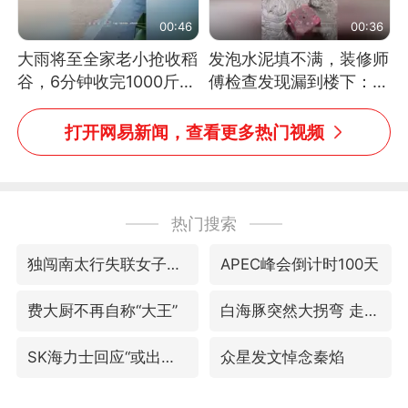
00:46
00:36
大雨将至全家老小抢收稻
发泡水泥填不满，装修师
谷，6分钟收完1000斤，
傅检查发现漏到楼下：出
没有一个人掉链子
风口未延伸到外墙
打开网易新闻，查看更多热门视频
热门搜索
独闯南太行失联女子遗体已找到
APEC峰会倒计时100天
费大厨不再自称“大王”
白海豚突然大拐弯 走出罕见路线
SK海力士回应“或出售重庆工厂”传闻
众星发文悼念秦焰