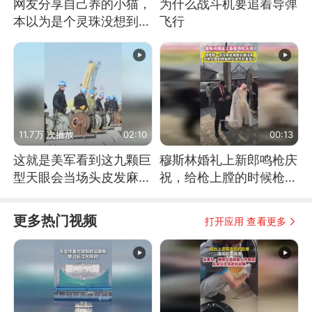
网友分享自己养的小猫，
为什么战斗机要追着导弹
本以为是个灵珠没想到是
飞行
魔丸
11.7万 次播放
02:10
00:13
这就是美军看到这九颗巨
穆斯林婚礼上新郎鸣枪庆
型天眼会当场头皮发麻的
祝，给枪上膛的时候枪口
原因
竟然对着孩子
更多热门视频
打开应用 查看更多