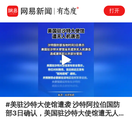
打开
Play
00:00
00:05
En
#美驻沙特大使馆遭袭 沙特阿拉伯国防
fu
部3日确认，美国驻沙特大使馆遭无人机
袭击起火